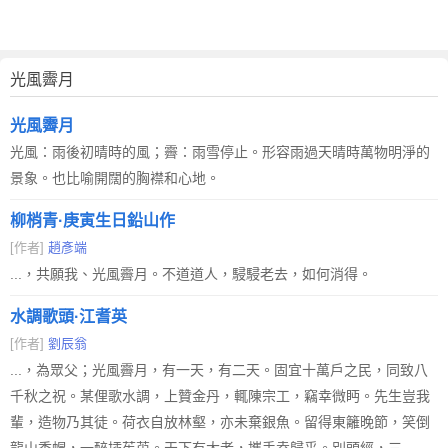
光風霽月
光風霽月
光風：雨後初晴時的風；霽：雨雪停止。形容雨過天晴時萬物明淨的
景象。也比喻開闊的胸襟和心地。
柳梢青·庚寅生日鉛山作
[作者]
趙彥端
...，共願我、光風霽月。不道道人，駸駸老去，如何消得。
水調歌頭·江耆英
[作者]
劉辰翁
...，為眾父；光風霽月，有一天，有二天。固宜十萬戶之民，同致八
千秋之祝。某俚歌水調，上贊金丹，輒陳宗工，竊幸微眄。先生豈我
輩，造物乃其徒。荷衣自放林壑，亦未棄銀魚。留得東籬晚節，笑倒