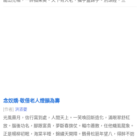
龍山禿帽，一醉插茱萸。天下有大老，攜手盍歸乎。別頭經，三
念奴嬌·敬借老人燈韻為壽
[作者]
洪咨夔
光風霽月，信行窩到處，人間天上。一笑喚回新造化，滿眼翠舒紅
放。腦後功名，腳跟富貴，夢斷春旗仗。輻巾蕭散，任他蟣虱龍象。
正是楊柳初眠，海棠半睡，錦繡天開障。鶴骨松筋年望八，得醉不妨