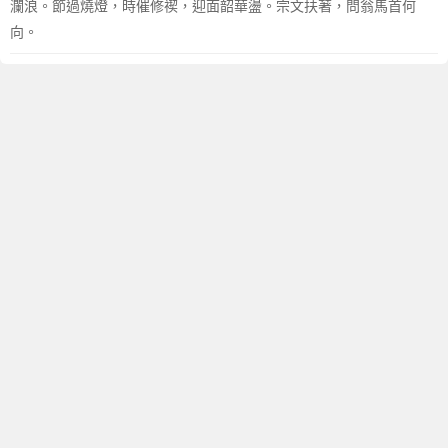
瀾浪。節過燒燈，時催修禊，迎面韶華盪。宗文扶著，問翁馬首何
向。