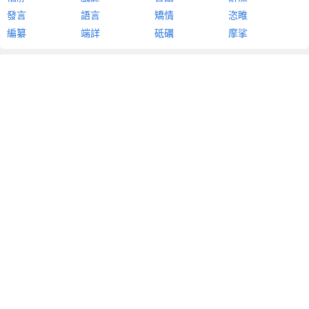
發言
語言
矯情
恣睢
編纂
端詳
砥礪
摩挲