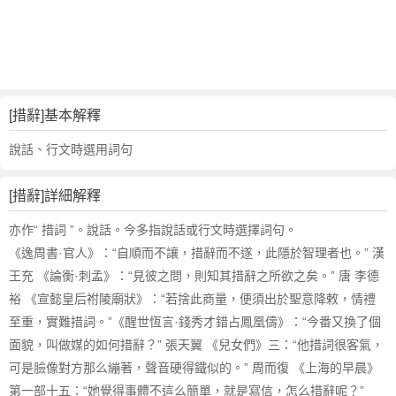
詞
近
義
詞
,
措
[措辭]基本解釋
辭
的
說話、行文時選用詞句
意
思
[措辭]詳細解釋
,
措
亦作“ 措詞 ”。說話。今多指說話或行文時選擇詞句。
辭
《逸周書·官人》：“自順而不讓，措辭而不遂，此隱於智理者也。” 漢
的
王充 《論衡·刺孟》：“見彼之問，則知其措辭之所欲之矣。” 唐 李德
英
裕 《宣懿皇后祔陵廟狀》：“若捨此商量，便須出於聖意降敕，情禮
文
至重，實難措詞。”《醒世恆言·錢秀才錯占鳳凰儔》：“今番又換了個
翻
譯
面貌，叫做媒的如何措辭？” 張天翼 《兒女們》三：“他措詞很客氣，
可是臉像對方那么繃著，聲音硬得鐵似的。” 周而復 《上海的早晨》
第一部十五：“她覺得事體不這么簡單，就是寫信，怎么措辭呢？”