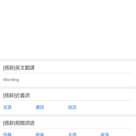
[措辭]英文翻譯
Wording
[措辭]近義詞
言語
講話
說話
[措辭]相關詞語
恬靜
戲謔
言語
辭藻