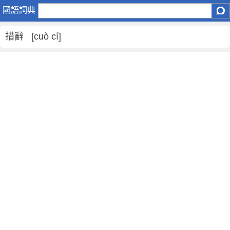
措
國語詞典
辭
是
措辭 [cuò cí]
什
麼
意
思
,
措
辭
的
解
釋
,
措
辭
的
反
義