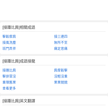
[接踵比肩]相關成語
擊轂摩肩
接三連四
接風洗塵
無所不至
班門弄斧
痛定思痛
[接踵比肩]成語接龍
接踵比肩
肩摩轂擊
擊排冒沒
沒輕沒重
重理舊業
業業兢兢
查看更多
[接踵比肩]英文翻譯