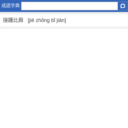
接
成語字典
踵
比
接踵比肩 [jiē zhǒng bǐ jiān]
肩
是
什
麼
意
思
,
接
踵
比
肩
的
解
釋
,
造