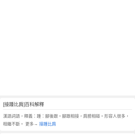
翻
譯
[接踵比肩]百科解釋
漢語詞語，釋義：踵：腳後跟。腳跟相接，肩膀相碰。形容人很多，
相繼不斷。 更多→
接踵比肩