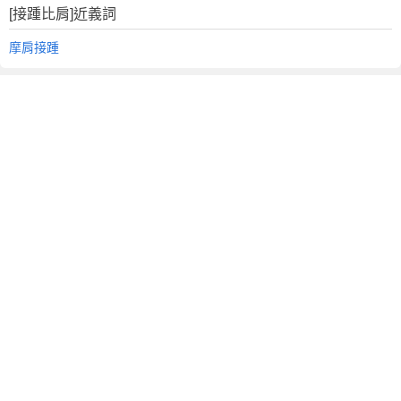
[接踵比肩]近義詞
摩肩接踵