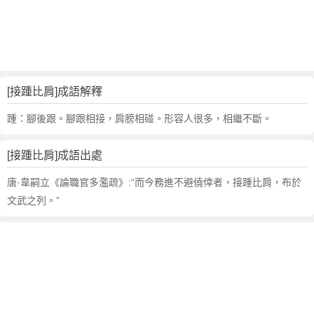
句
,
出
處
,
接
[接踵比肩]成語解釋
踵
比
踵：腳後跟。腳跟相接，肩膀相碰。形容人很多，相繼不斷。
肩
的
[接踵比肩]成語出處
意
思
唐·韋嗣立《論職官多濫疏》:“而今務進不避僥倖者，接踵比肩，布於
,
文武之列。”
成
語
故
事
,
英
文