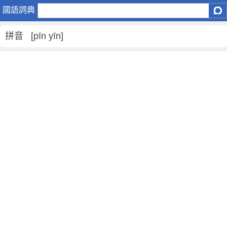
拼
國語詞典
音
是
拼音 [pīn yīn]
什
麼
意
思
,
拼
音
的
解
釋
,
拼
音
的
反
義