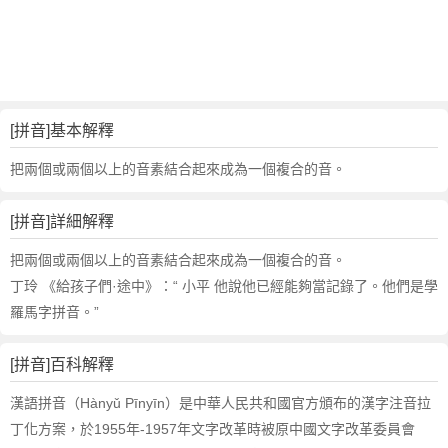
詞
近
義
詞
,
拼
[拼音]基本解釋
音
的
把兩個或兩個以上的音素結合起來成為一個複合的音。
意
思
[拼音]詳細解釋
,
拼
把兩個或兩個以上的音素結合起來成為一個複合的音。
音
丁玲 《給孩子們·途中》：“ 小平 他說他已經能夠當記錄了。他們是學
的
羅馬字拼音。”
英
文
[拼音]百科解釋
翻
譯
漢語拼音（Hànyǔ Pīnyīn）是中華人民共和國官方頒布的漢字注音拉
丁化方案，於1955年-1957年文字改革時被原中國文字改革委員會