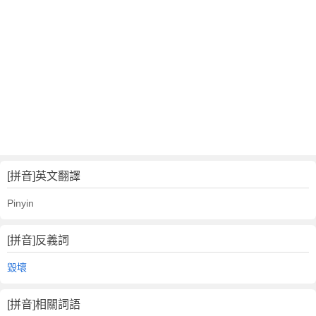
[拼音]英文翻譯
Pinyin
[拼音]反義詞
毀壞
[拼音]相關詞語