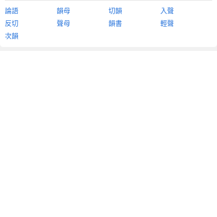
論語
韻母
切韻
入聲
反切
聲母
韻書
輕聲
次韻