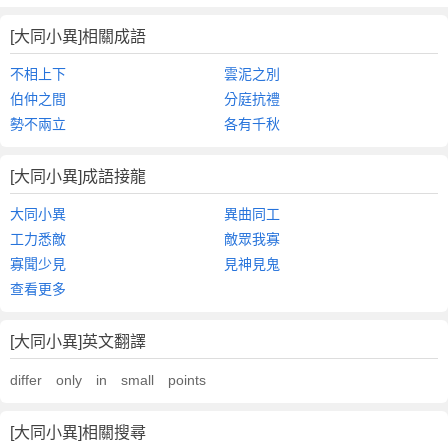
[大同小異]相關成語
不相上下
雲泥之別
伯仲之間
分庭抗禮
勢不兩立
各有千秋
[大同小異]成語接龍
大同小異
異曲同工
工力悉敵
敵眾我寡
寡聞少見
見神見鬼
查看更多
[大同小異]英文翻譯
differ only in small points
[大同小異]相關搜尋