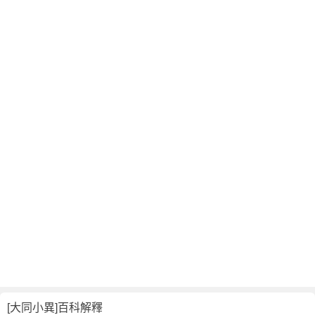
翻
譯
[大同小異]百科解釋