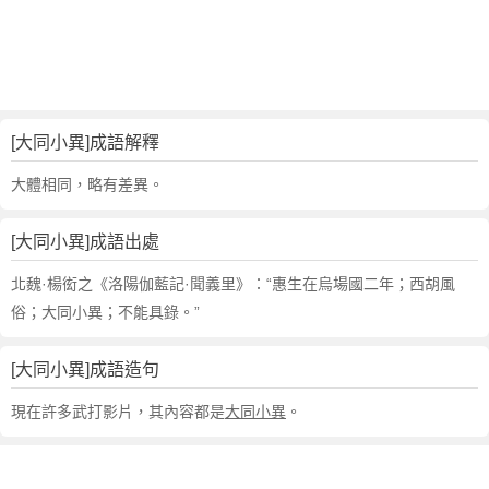
句
,
出
處
,
大
[大同小異]成語解釋
同
小
大體相同，略有差異。
異
的
[大同小異]成語出處
意
思
北魏·楊衒之《洛陽伽藍記·聞義里》：“惠生在烏場國二年；西胡風
,
俗；大同小異；不能具錄。”
成
語
[大同小異]成語造句
故
事
現在許多武打影片，其內容都是
大同小異
。
,
英
文