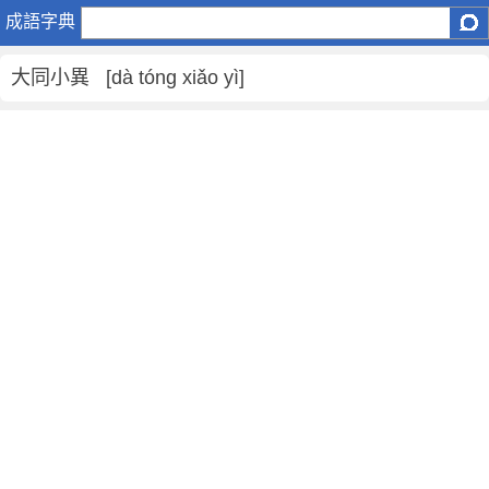
大
成語字典
同
小
大同小異 [dà tóng xiǎo yì]
異
是
什
麼
意
思
,
大
同
小
異
的
解
釋
,
造