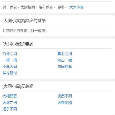
異：差異。大體相同，略有差異。 更多→
大同小異
[大同小異]為謎底的謎語
1.雙胞胎的外貌（打一成語）
[大同小異]近義詞
伯仲之間
雲泥之別
一模一樣
如出一轍
小異大同
求同存異
神肖酷似
[大同小異]反義詞
大相逕庭
迥然不同
天壤之別
天懸地隔
迥乎不同