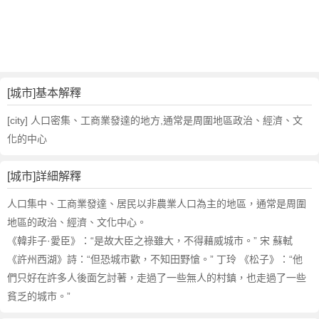
詞
近
義
詞
,
城
[城市]基本解釋
市
的
[city] 人口密集、工商業發達的地方,通常是周圍地區政治、經濟、文
意
化的中心
思
,
[城市]詳細解釋
城
市
人口集中、工商業發達、居民以非農業人口為主的地區，通常是周圍
的
地區的政治、經濟、文化中心。
英
《韓非子·愛臣》：“是故大臣之祿雖大，不得藉威城市。” 宋 蘇軾
文
《許州西湖》詩：“但恐城市歡，不知田野愴。” 丁玲 《松子》：“他
翻
譯
們只好在許多人後面乞討著，走過了一些無人的村鎮，也走過了一些
貧乏的城市。”