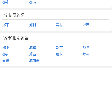
都市
都邑
[城市]反義詞
鄉下
鄉村
農村
郊區
[城市]相關詞語
鄉下
城鎮
都市
都會
都邑
郊區
農村
鄉村
省份
城市群