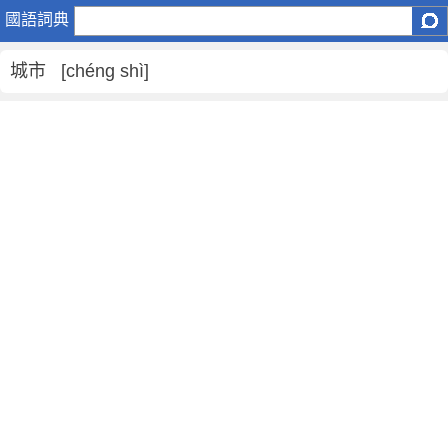
城
國語詞典
市
是
城市 [chéng shì]
什
麼
意
思
,
城
市
的
解
釋
,
城
市
的
反
義