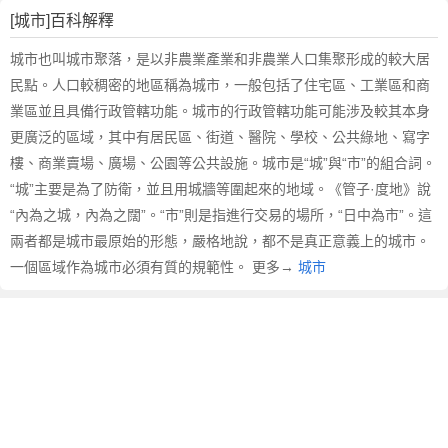
[城市]百科解釋
城市也叫城市聚落，是以非農業產業和非農業人口集聚形成的較大居
民點。人口較稠密的地區稱為城市，一般包括了住宅區、工業區和商
業區並且具備行政管轄功能。城市的行政管轄功能可能涉及較其本身
更廣泛的區域，其中有居民區、街道、醫院、學校、公共綠地、寫字
樓、商業賣場、廣場、公園等公共設施。城市是“城”與“市”的組合詞。
“城”主要是為了防衛，並且用城牆等圍起來的地域。《管子·度地》說
“內為之城，內為之闊”。“市”則是指進行交易的場所，“日中為市”。這
兩者都是城市最原始的形態，嚴格地說，都不是真正意義上的城市。
一個區域作為城市必須有質的規範性。 更多→
城市