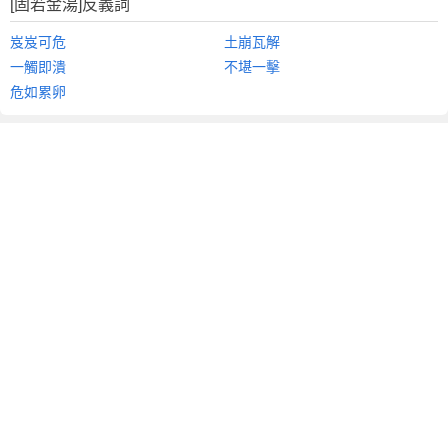
[固若金湯]反義詞
岌岌可危
土崩瓦解
一觸即潰
不堪一擊
危如累卵