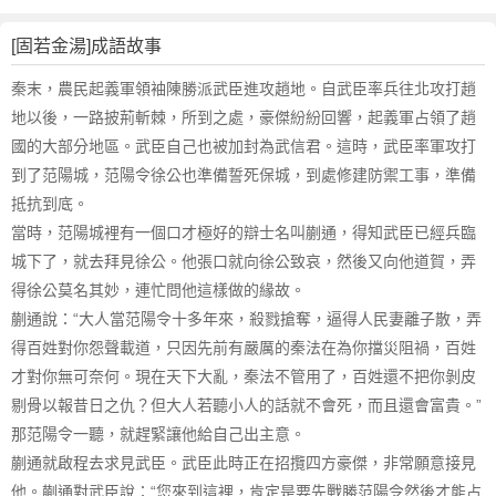
[固若金湯]成語故事
秦末，農民起義軍領袖陳勝派武臣進攻趙地。自武臣率兵往北攻打趙
地以後，一路披荊斬棘，所到之處，豪傑紛紛回響，起義軍占領了趙
國的大部分地區。武臣自己也被加封為武信君。這時，武臣率軍攻打
到了范陽城，范陽令徐公也準備誓死保城，到處修建防禦工事，準備
抵抗到底。
當時，范陽城裡有一個口才極好的辯士名叫蒯通，得知武臣已經兵臨
城下了，就去拜見徐公。他張口就向徐公致哀，然後又向他道賀，弄
得徐公莫名其妙，連忙問他這樣做的緣故。
蒯通說：“大人當范陽令十多年來，殺戮搶奪，逼得人民妻離子散，弄
得百姓對你怨聲載道，只因先前有嚴厲的秦法在為你擋災阻禍，百姓
才對你無可奈何。現在天下大亂，秦法不管用了，百姓還不把你剝皮
剔骨以報昔日之仇？但大人若聽小人的話就不會死，而且還會富貴。”
那范陽令一聽，就趕緊讓他給自己出主意。
蒯通就啟程去求見武臣。武臣此時正在招攬四方豪傑，非常願意接見
他。蒯通對武臣說：“您來到這裡，肯定是要先戰勝范陽令然後才能占