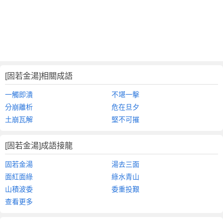
[固若金湯]相關成語
一觸即潰
不堪一擊
分崩離析
危在旦夕
土崩瓦解
堅不可摧
[固若金湯]成語接龍
固若金湯
湯去三面
面紅面綠
綠水青山
山積波委
委重投艱
查看更多