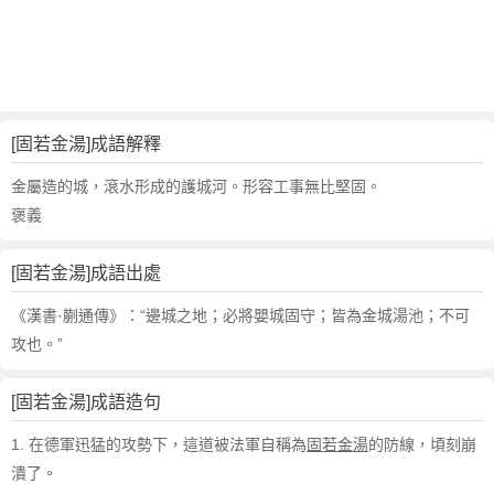
句
,
出
處
,
固
[固若金湯]成語解釋
若
金
金屬造的城，滾水形成的護城河。形容工事無比堅固。
湯
褒義
的
意
[固若金湯]成語出處
思
,
《漢書·蒯通傳》：“邊城之地；必將嬰城固守；皆為金城湯池；不可
成
攻也。”
語
故
[固若金湯]成語造句
事
,
1. 在德軍迅猛的攻勢下，這道被法軍自稱為
固若金湯
的防線，頃刻崩
英
潰了。
文