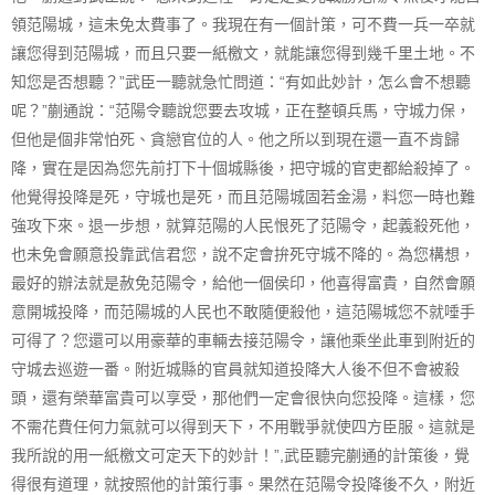
領范陽城，這未免太費事了。我現在有一個計策，可不費一兵一卒就
讓您得到范陽城，而且只要一紙檄文，就能讓您得到幾千里土地。不
知您是否想聽？”武臣一聽就急忙問道：“有如此妙計，怎么會不想聽
呢？”蒯通說：“范陽令聽說您要去攻城，正在整頓兵馬，守城力保，
但他是個非常怕死、貪戀官位的人。他之所以到現在還一直不肯歸
降，實在是因為您先前打下十個城縣後，把守城的官吏都給殺掉了。
他覺得投降是死，守城也是死，而且范陽城固若金湯，料您一時也難
強攻下來。退一步想，就算范陽的人民恨死了范陽令，起義殺死他，
也未免會願意投靠武信君您，說不定會拚死守城不降的。為您構想，
最好的辦法就是赦免范陽令，給他一個侯印，他喜得富貴，自然會願
意開城投降，而范陽城的人民也不敢隨便殺他，這范陽城您不就唾手
可得了？您還可以用豪華的車輛去接范陽令，讓他乘坐此車到附近的
守城去巡遊一番。附近城縣的官員就知道投降大人後不但不會被殺
頭，還有榮華富貴可以享受，那他們一定會很快向您投降。這樣，您
不需花費任何力氣就可以得到天下，不用戰爭就使四方臣服。這就是
我所說的用一紙檄文可定天下的妙計！”,武臣聽完蒯通的計策後，覺
得很有道理，就按照他的計策行事。果然在范陽令投降後不久，附近