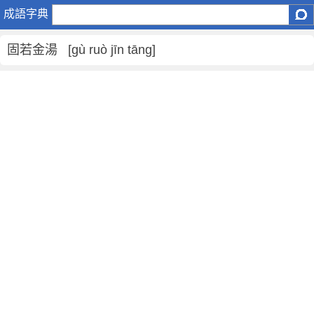
固
成語字典
若
金
固若金湯 [gù ruò jīn tāng]
湯
是
什
麼
意
思
,
固
若
金
湯
的
解
釋
,
造