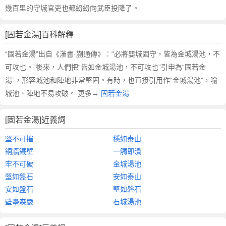
幾百里的守城官吏也都紛紛向武臣投降了。
[固若金湯]百科解釋
“固若金湯”出自《漢書·蒯通傳》：“必將嬰城固守，皆為金城湯池，不
可攻也。”後來，人們把“皆如金城湯池，不可攻也”引申為“固若金
湯”，形容城池和陣地非常堅固。有時，也直接引用作“金城湯池”，喻
城池、陣地不易攻破。 更多→
固若金湯
[固若金湯]近義詞
堅不可摧
穩如泰山
銅牆鐵壁
一觸即潰
牢不可破
金城湯池
堅如盤石
安如泰山
安如盤石
堅如磐石
壁壘森嚴
石城湯池