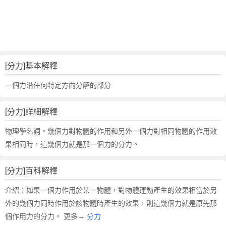
詞
近
義
詞
,
分
[分力]基本解釋
力
的
一個力沿任何特定方向分解的部分
意
思
[分力]詳細解釋
,
分
物理學名詞。幾個力對物體的作用和另外一個力對相同物體的作用效
力
果相同時，這幾個力就是那一個力的分力。
的
英
[分力]百科解釋
文
翻
介紹：如果一個力作用於某一物體，對物體運動產生的效果相當於另
譯
外的幾個力同時作用於該物體時產生的效果，則這幾個力就是原先那
個作用力的分力。 更多→
分力