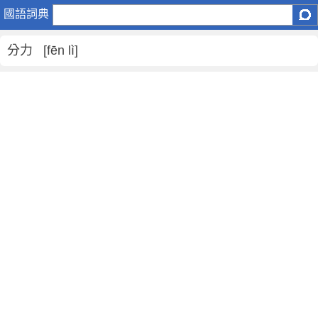
分
國語詞典
力
是
分力 [fēn lì]
什
麼
意
思
,
分
力
的
解
釋
,
分
力
的
反
義