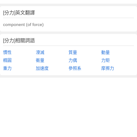
[分力]英文翻譯
component (of force)
[分力]相關詞語
慣性
湮滅
質量
動量
橢圓
衝量
力偶
力矩
重力
加速度
參照系
摩擦力