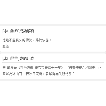
句
,
出
處
,
冰
[冰山難靠]成語解釋
山
難
比喻不能長久的權勢，難於依靠。
靠
貶義
的
意
[冰山難靠]成語出處
思
,
宋·司馬光《資治通鑑·唐玄宗天寶十一年》：“君輩倚楊右相如泰山，
成
吾以為冰山耳！若皎日既出，君輩得無失所恃乎？”
語
故
事
,
英
文