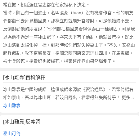
權在握，朝廷選任官吏都在他家裡私下決定。
當時，陝西有一個進士，名叫張彖（tuan）沒有機會作官。他的朋友
們都勸他去拜見楊國忠，那樣立刻就能升官發財。可是他始終不去，
反倒對勸他的朋友說：“你們都把楊國忠看得像泰山一樣穩固，可是我
以為他不過是一座冰山罷了。將來天下有了動亂，他就會垮掉，好比
冰山遇到太陽化掉一樣，到那時候你們就失掉靠山了。”不久，安祿山
起兵叛亂，攻下京城長安，楊國忠隨同唐玄宗逃往四川，在馬嵬驛，
被士兵殺死。楊貴妃也被縊死，楊家這座靠山果然塌倒了。
[冰山難靠]百科解釋
冰山難靠是中國的成語，這個成語來源於《資治通鑑》，君輩倚楊右
相如泰山，吾以為冰山耳！若皎日既出，君輩得無失所恃乎！ 更多→
冰山難靠
[冰山難靠]反義詞
泰山可倚