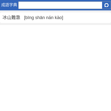
冰
成語字典
山
難
冰山難靠 [bīng shān nán kào]
靠
是
什
麼
意
思
,
冰
山
難
靠
的
解
釋
,
造