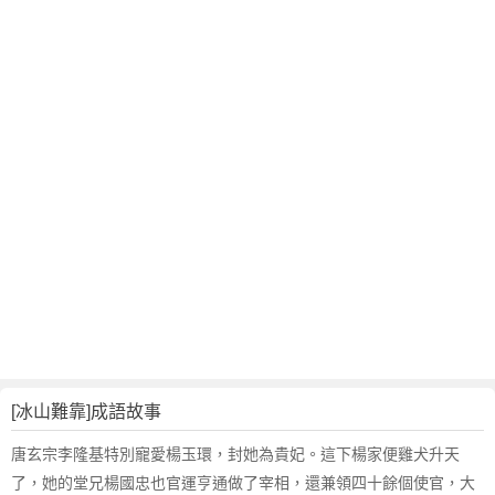
翻
譯
[冰山難靠]成語故事
唐玄宗李隆基特別寵愛楊玉環，封她為貴妃。這下楊家便雞犬升天
了，她的堂兄楊國忠也官運亨通做了宰相，還兼領四十餘個使官，大