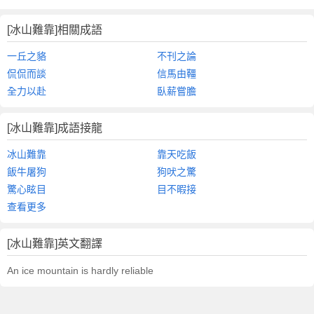
[冰山難靠]相關成語
一丘之貉
不刊之論
侃侃而談
信馬由韁
全力以赴
臥薪嘗膽
[冰山難靠]成語接龍
冰山難靠
靠天吃飯
飯牛屠狗
狗吠之驚
驚心眩目
目不暇接
查看更多
[冰山難靠]英文翻譯
An ice mountain is hardly reliable