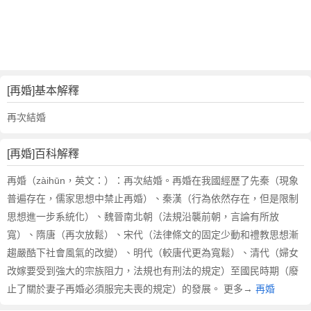
詞
近
義
詞
,
再
[再婚]基本解釋
婚
的
再次結婚
意
思
[再婚]百科解釋
,
再
再婚（zàihūn，英文：）：再次結婚。再婚在我國經歷了先秦（現象
婚
普遍存在，儒家思想中禁止再婚）、秦漢（行為依然存在，但是限制
的
思想進一步系統化）、魏晉南北朝（法規沿襲前朝，言論有所放
英
寬）、隋唐（再次放鬆）、宋代（法律條文的固定少動和禮教思想漸
文
趨嚴酷下社會風氣的改變）、明代（較唐代更為寬鬆）、清代（婦女
翻
譯
改嫁要受到強大的宗族阻力，法規也有刑法的規定）至國民時期（廢
止了關於妻子再婚必須服完夫喪的規定）的發展。 更多→
再婚