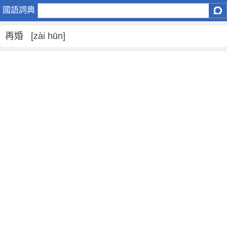
再
國語詞典
婚
是
再婚 [zài hūn]
什
麼
意
思
,
再
婚
的
解
釋
,
再
婚
的
反
義