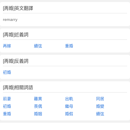
[再婚]英文翻譯
remarry
[再婚]近義詞
再嫁
續弦
重婚
[再婚]反義詞
初婚
[再婚]相關詞語
前妻
離異
出軌
同居
初婚
喪偶
繼母
婚變
重婚
婚姻
婚假
續弦