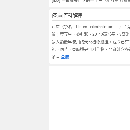
詞
[flax] 一種細長直立的一年生草本植物,
近
義
[亞麻]百科解釋
詞
,
亞麻（學名：Linum usitatissim
亞
質；葉互生，披針狀，20-40毫米長，3
麻
是人類最早使用的天然植物纖維，距今已有
的
視。同時，亞麻還是油料作物，亞麻油含多量
意
多→
亞麻
思
,
亞
麻
的
英
文
翻
譯