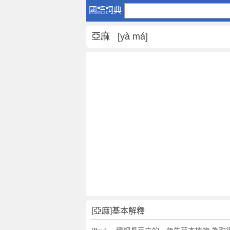
亞
國語詞典
麻
是
亞麻 [yà má]
什
麼
意
思
,
亞
麻
的
解
釋
,
亞
麻
的
反
[亞麻]基本解釋
義