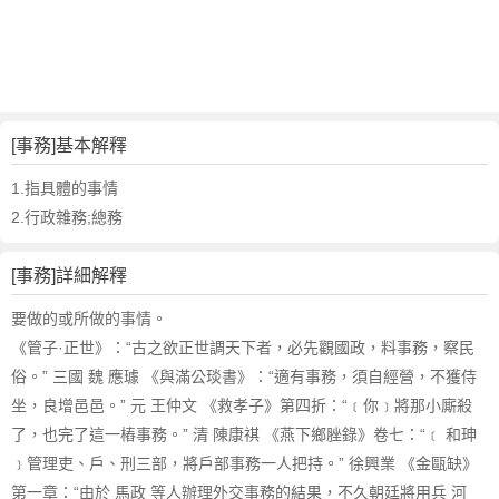
詞
近
義
詞
,
事
[事務]基本解釋
務
的
1.指具體的事情
意
2.行政雜務;總務
思
,
[事務]詳細解釋
事
務
要做的或所做的事情。
的
《管子·正世》：“古之欲正世調天下者，必先觀國政，料事務，察民
英
俗。” 三國 魏 應璩 《與滿公琰書》：“適有事務，須自經營，不獲侍
文
坐，良增邑邑。” 元 王仲文 《救孝子》第四折：“﹝你﹞將那小廝殺
翻
譯
了，也完了這一樁事務。” 清 陳康祺 《燕下鄉脞錄》卷七：“﹝ 和珅
﹞管理吏、戶、刑三部，將戶部事務一人把持。” 徐興業 《金甌缺》
第一章：“由於 馬政 等人辦理外交事務的結果，不久朝廷將用兵 河