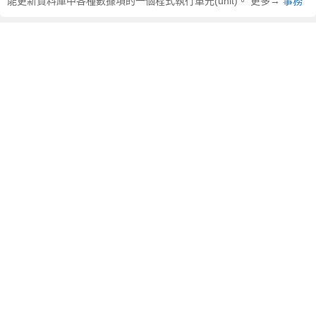
能更新資料庫中各種數據項的一個程式執行單元(unit)。 更多→
事務