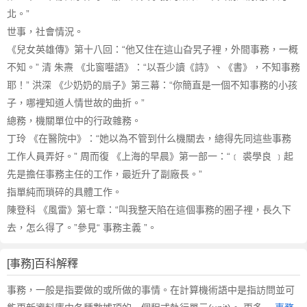
北。”
世事，社會情況。
《兒女英雄傳》第十八回：“他又住在這山旮旯子裡，外間事務，一概
不知。” 清 朱燾 《北窗囈語》：“以吾少讀《詩》、《書》，不知事務
耶！” 洪深 《少奶奶的扇子》第三幕：“你簡直是一個不知事務的小孩
子，哪裡知道人情世故的曲折。”
總務，機關單位中的行政雜務。
丁玲 《在醫院中》：“她以為不管到什么機關去，總得先同這些事務
工作人員弄好。” 周而復 《上海的早晨》第一部一：“﹝ 裘學良 ﹞起
先是擔任事務主任的工作，最近升了副廠長。”
指單純而瑣碎的具體工作。
陳登科 《風雷》第七章：“叫我整天陷在這個事務的圈子裡，長久下
去，怎么得了。”參見“ 事務主義 ”。
[事務]百科解釋
事務，一般是指要做的或所做的事情。在計算機術語中是指訪問並可