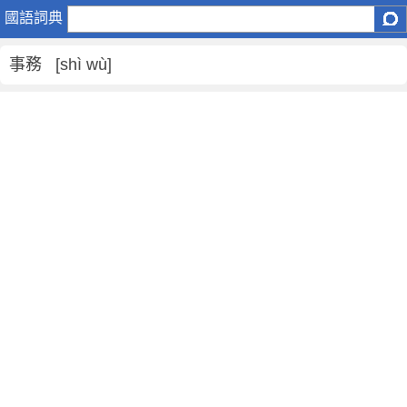
事
國語詞典
務
是
事務 [shì wù]
什
麼
意
思
,
事
務
的
解
釋
,
事
務
的
反
義