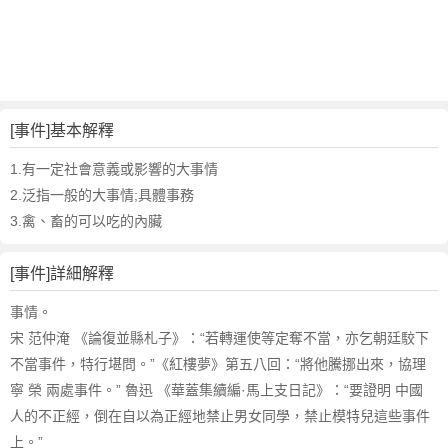
詞
近
義
詞
,
事
[事件]基本解釋
件
的
1.有一定社會意義或影響的大事情
意
2.泛指一般的大事情;具體事務
思
3.禽、畜的可以吃的內臟
,
事
[事件]詳細解釋
件
的
事情。
英
宋 范仲淹 《論復並縣札子》：“若轉運使等定奪不當，亦乞朝廷駮下
文
不當事件，特行堪問。”《紅樓夢》第五八回：“將他騰挪出來，協理
翻
譯
寧 榮 兩處事件。” 魯迅 《華蓋集續編·馬上支日記》：“要證明 中國
人的不正經，倒在自以為正經地禁止男女同學，禁止模特兒這些事件
上。”