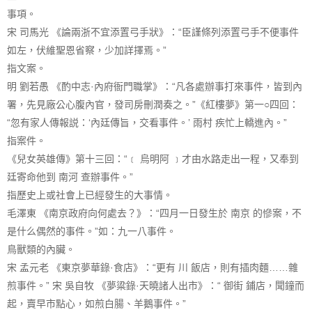
事項。
宋 司馬光 《論兩浙不宜添置弓手狀》：“臣謹條列添置弓手不便事件
如左，伏維聖恩省察，少加詳擇焉。”
指文案。
明 劉若愚 《酌中志·內府衙門職掌》：“凡各處辦事打來事件，皆到內
署，先見廠公心腹內官，發司房刪潤奏之。”《紅樓夢》第一○四回：
“忽有家人傳報説：‘內廷傳旨，交看事件。’ 雨村 疾忙上轎進內。”
指案件。
《兒女英雄傳》第十三回：“﹝ 烏明阿 ﹞才由水路走出一程，又奉到
廷寄命他到 南河 查辦事件。”
指歷史上或社會上已經發生的大事情。
毛澤東 《南京政府向何處去？》：“四月一日發生於 南京 的慘案，不
是什么偶然的事件。”如：九一八事件。
鳥獸類的內臟。
宋 孟元老 《東京夢華錄·食店》：“更有 川 飯店，則有插肉麵……雜
煎事件。” 宋 吳自牧 《夢粱錄·天曉諸人出市》：“ 御街 鋪店，聞鐘而
起，賣早市點心，如煎白腸、羊鵝事件。”