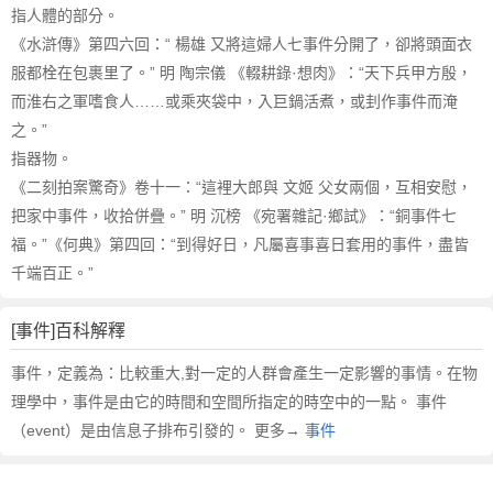
指人體的部分。
《水滸傳》第四六回：“ 楊雄 又將這婦人七事件分開了，卻將頭面衣
服都栓在包裹里了。” 明 陶宗儀 《輟耕錄·想肉》：“天下兵甲方殷，
而淮右之軍嗜食人……或乘夾袋中，入巨鍋活煮，或刲作事件而淹
之。”
指器物。
《二刻拍案驚奇》卷十一：“這裡大郎與 文姬 父女兩個，互相安慰，
把家中事件，收拾併疊。” 明 沉榜 《宛署雜記·鄉試》：“銅事件七
福。”《何典》第四回：“到得好日，凡屬喜事喜日套用的事件，盡皆
千端百正。”
[事件]百科解釋
事件，定義為：比較重大,對一定的人群會產生一定影響的事情。在物
理學中，事件是由它的時間和空間所指定的時空中的一點。 事件
（event）是由信息子排布引發的。 更多→
事件