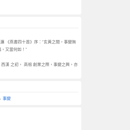
宋濂 《燕書四十首》序：“玄黃之間，事變無
福，又當何如！”
 西漢 之初， 高祖 創業之際，事變之興，亦
→
事變