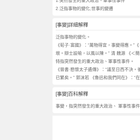
詞
1.突然發生的重大政治、軍事性事件
近
2.泛指事物的變化;世事的變遷
義
詞
[事變]詳細解釋
,
事
泛指事物的變化。
變
《荀子·富國》：“萬物得宜，事變得應。”
的
垠。辯士設喻，以風以陳。” 清 魏源 《
意
特指突然發生的重大政治、軍事性事件。
思
《晉書·愍懷太子遹傳》：“議至日西不決。後
,
已繁矣。” 郭沫若 《魯迅和我們同在》：“在
事
變
的
[事變]百科解釋
英
事變，指突然發生的重大政治、 軍事性事件
文
翻
譯