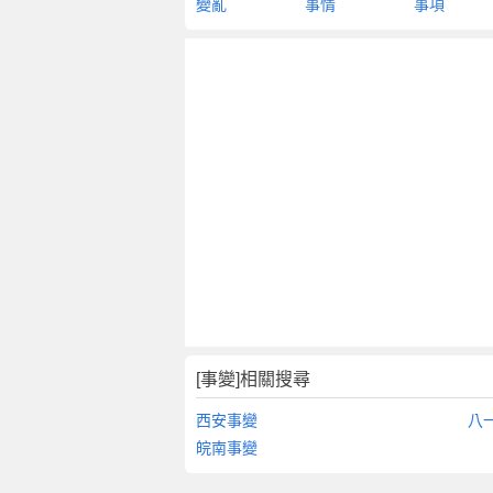
變亂
事情
事項
[事變]相關搜尋
西安事變
八
皖南事變