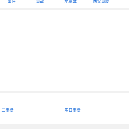
事件
事故
地雷戰
西安事變
一三事變
馬日事變