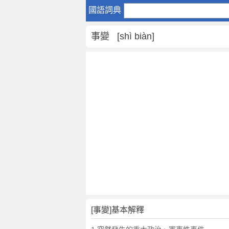
事
國語詞典
變
是
事變 [shì biàn]
什
麼
意
思
,
事
變
的
解
釋
,
事
變
的
反
[事變]基本解釋
義