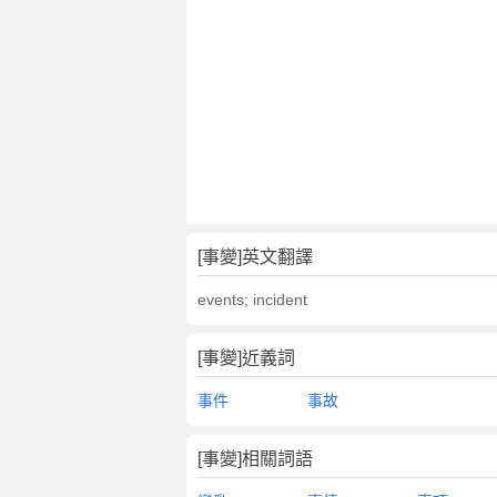
[事變]英文翻譯
events; incident
[事變]近義詞
事件
事故
[事變]相關詞語