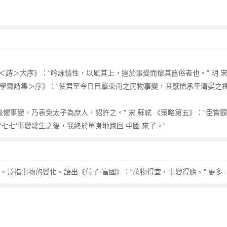
《＜詩＞大序》：“吟詠情性，以風其上，達於事變而懷其舊俗者也。” 明 
＜簡學齋詩集＞序》：“使君至今日目擊東南之民物事變，其感愴承平清晏之
懼事變，乃表免太子為庶人，詔許之。” 宋 蘇軾 《策略第五》：“臣嘗觀
‘七七’事變發生之後，我終於單身地跑回 中國 來了。”
。泛指事物的變化。語出《荀子·富國》：“萬物得宜，事變得應。” 更多