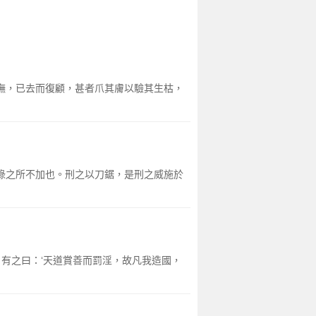
暮撫，已去而復顧，甚者爪其膚以驗其生枯，
爵祿之所不加也。刑之以刀鋸，是刑之威施於
》有之曰：‘天道賞善而罰淫，故凡我造國，