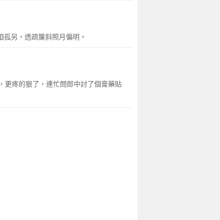
咱孤另，透疏簾斜照月偏明。
想，更疼的狠了，連忙問郎中討了個膏藥貼