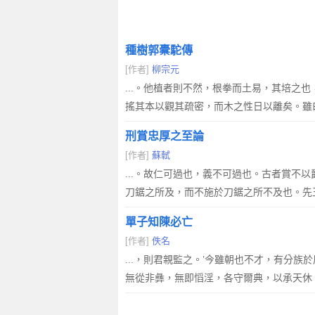
種樹郭橐駝傳
[作者]
柳宗元
...。他植者則不然，根拳而土易，其培
搖其本以觀其疏密，而木之性日以離矣。雖
刑賞忠厚之至論
[作者]
蘇軾
...。故仁可過也，義不可過也。古者賞
刀鋸之所及，而不施於刀鋸之所不及也。先
單子知陳必亡
[作者]
佚名
...，則君親監之。’今雖朝也不才，有分
無從非彝，無即慆淫，各守爾典，以承天休