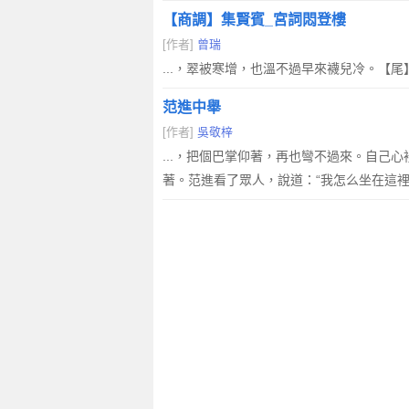
【商調】集賢賓_宮詞悶登樓
[作者]
曾瑞
...，翠被寒增，也溫不過早來襪兒冷。
范進中舉
[作者]
吳敬梓
...，把個巴掌仰著，再也彎不過來。自己
著。范進看了眾人，說道：“我怎么坐在這裡