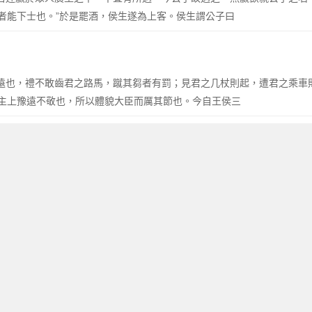
者能下士也。”於是罷酒，侯生遂為上客。侯生謂公子曰
上不遠也，禮不敢齒君之路馬，蹴其芻者有罰；見君之几杖則起，遭君之乘
主上豫遠不敬也，所以體貌大臣而厲其節也。今自王侯三