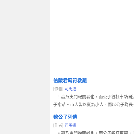
信陵君竊符救趙
[作者]
司馬遷
...！贏乃夷門報關者也，而公子親枉車
子愈恭。市人皆以贏為小人，而以公子為長
魏公子列傳
[作者]
司馬遷
...。嬴乃夷門抱關者也，而公子親枉車