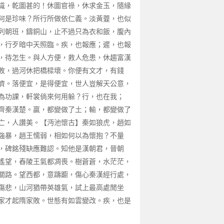
識，乾圖甚的！休圖官祿，休求金玉，隨緣
何是珍味？所行所做依仁義。淡黃虀，也似
列朝班，鑄銅山，止不過只為衣和飯，腹內
，行歹暗中天照臨。疾，也報應；遲，也報
，待怎生。與人方便，救人危患，休趨富漢
敗，過河休把橋樑壞。你便有文才，有錢
濟。落便宜，是得便宜，世人豈解天公意，
為功課，軒裳倘來何用躲？行，也在我；
齊秦漢楚。贏，都變做了土；輸，都變做了
亡，人讚美。【沔池懷古】秦如狼虎，趙如
強暴，趙王懦弱，相如何以為懷抱？不量
，碑銘殘缺應難認。知他是漢朝君，晉朝
遙望，舂陵王氣都凋喪。樹蒼蒼，水茫茫，
關路。望西都，意躊躕，傷心秦漢經行處，
傷悲，山河猶帶英雄氣，試上最高處閒坐
家才起隋家敗。世態有如雲變改。疾，也是