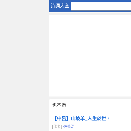
也
詩詞大全
不
過
也不過
【中呂】山坡羊_人生於世，
[作者]
張養浩