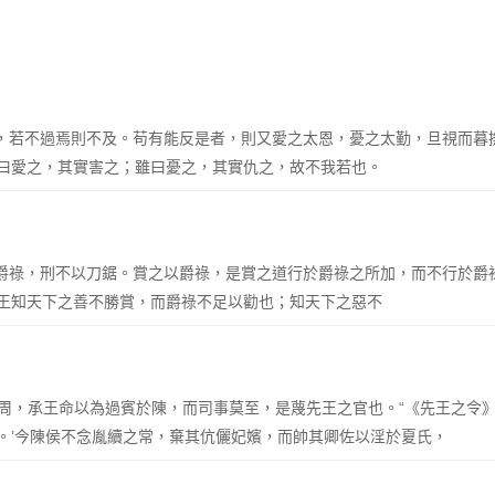
之也，若不過焉則不及。苟有能反是者，則又愛之太恩，憂之太勤，旦視而
曰愛之，其實害之；雖曰憂之，其實仇之，故不我若也。
不以爵祿，刑不以刀鋸。賞之以爵祿，是賞之道行於爵祿之所加，而不行於
王知天下之善不勝賞，而爵祿不足以勸也；知天下之惡不
族於周，承王命以為過賓於陳，而司事莫至，是蔑先王之官也。“《先王之令
。’今陳侯不念胤續之常，棄其伉儷妃嬪，而帥其卿佐以淫於夏氏，