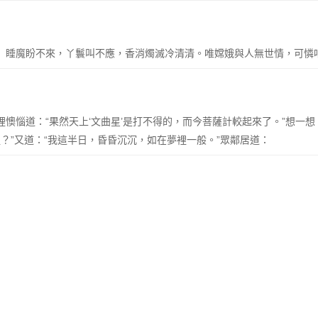
【尾】睡魔盼不來，丫鬟叫不應，香消燭滅冷清清。唯嫦娥與人無世情，可憐
心裡懊惱道：“果然天上‘文曲星’是打不得的，而今菩薩計較起來了。”想一
？”又道：“我這半日，昏昏沉沉，如在夢裡一般。”眾鄰居道：