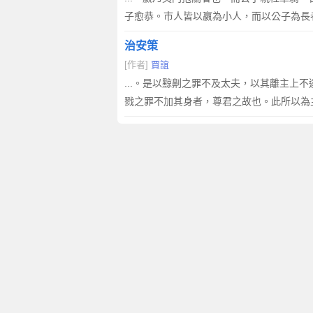
子愈恭。巿人皆以嬴為小人，而以公子為長
治安策
[作者]
賈誼
...。是以黥劓之罪不及太夫，以其離主
戮之罪不加其身者，尊君之故也。此所以為