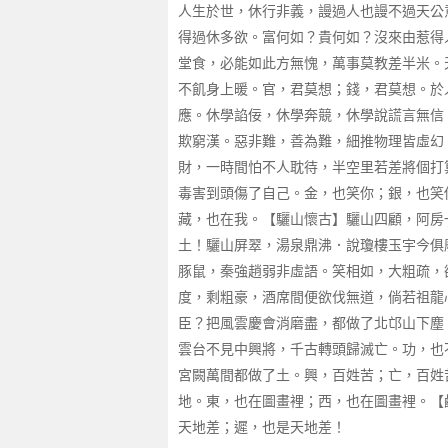
人生於世，休行非義，謾過人也謾不過天公
得過休多欲。富何如？貴何如？沒來由惹得
堂食，必能如此方無愧，萬事莫教差半米。
不飢身上暖。官，君莫想；錢，君莫想。於
應。休學諂佞，休學奔競，休學說謊言無信
欺窮漢。惡非難，善為難，細推物理皆虛幻
財，一時間怕不人耽待，半空里若差將個打
毒害到頭傷了自己。金，也笑你；銀，也笑
藏，也在我。【驪山懷古】驪山四顧，阿房
土！驪山屏翠，湯泉鼎沸．說瓊樓玉宇今俱
豚鼠，秦強趙弱非虛語。笑相如，大粗疏，
度，剩粗豪，酒席間便欲伐無道，倘若祖龍
臣？把風雲慶會消磨盡，都做了北邙山下塵
雲台不見中興將，千古轉頭歸滅亡。功，也
宮闕萬間都做了土。興，百姓苦；亡，百姓
地。東，也在圖畫裡；西，也在圖畫裡。【
天地差；遲，也是天地差！