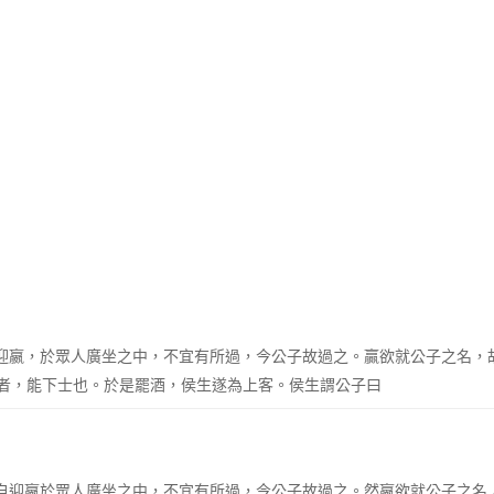
騎自迎嬴，於眾人廣坐之中，不宜有所過，今公子故過之。贏欲就公子之名
者，能下士也。於是罷酒，侯生遂為上客。侯生謂公子曰
騎，自迎嬴於眾人廣坐之中，不宜有所過，今公子故過之。然嬴欲就公子之