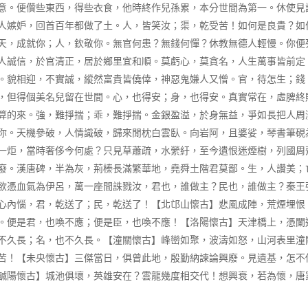
意。便儹些東西，得些衣食，他時終作兒孫累，本分世間為第一。休使見
人嫉妒，回首百年都做了土。人，皆笑汝；渠，乾受苦！如何是良貴？如
天，成就你；人，欽敬你。無官何患？無錢何憚？休教無德人輕慢。你便
人誠信，於官清正，居於鄉里宜和順。莫虧心，莫貪名，人生萬事皆前定
。貌相迎，不實誠，縱然富貴皆僥倖，神惡鬼嫌人又憎。官，待怎生；錢
，但得個美名兒留在世間。心，也得安；身，也得安。真實常在，虛脾終
算的來。強，難掙揣；乖，難掙揣。金銀盈溢，於身無益，爭如長把人周
你。天機參破，人情識破，歸來閒枕白雲臥。向岩阿，且婆娑，琴書筆硯
一炬，當時奢侈今何處？只見草蕭疏，水縈紆，至今遺恨迷煙樹，列國周
廢。漢唐碑，半為灰，荊榛長滿繁華地，堯舜土階君莫鄙。生，人讚美；
欲憑血氣為伊呂，萬一座間誅戮汝，君也，誰做主？民也，誰做主？秦王
心內惱，君，乾送了；民，乾送了！【北邙山懷古】悲風成陣，荒煙埋恨
。便是君，也喚不應；便是臣，也喚不應！【洛陽懷古】天津橋上，憑闌
不久長；名，也不久長。【潼關懷古】峰巒如聚，波濤如怒，山河表里潼
苦！【未央懷古】三傑當日，俱曾此地，殷勤納諫論興廢。見遺基，怎不
鹹陽懷古】城池俱壞，英雄安在？雲龍幾度相交代！想興衰，若為懷，唐