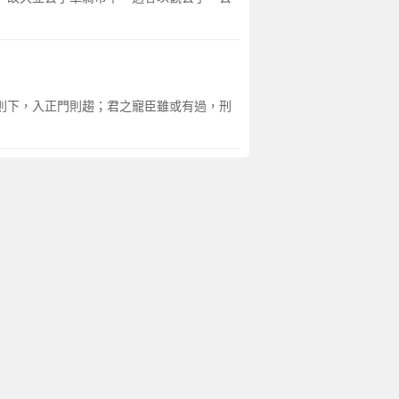
車則下，入正門則趨；君之寵臣雖或有過，刑