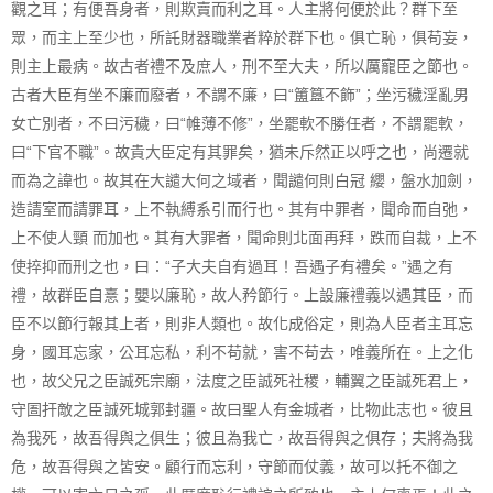
觀之耳；有便吾身者，則欺賣而利之耳。人主將何便於此？群下至
眾，而主上至少也，所託財器職業者粹於群下也。俱亡恥，俱苟妄，
則主上最病。故古者禮不及庶人，刑不至大夫，所以厲寵臣之節也。
古者大臣有坐不廉而廢者，不謂不廉，曰“簠簋不飾”；坐污穢淫亂男
女亡別者，不曰污穢，曰“帷薄不修”，坐罷軟不勝任者，不謂罷軟，
曰“下官不職”。故貴大臣定有其罪矣，猶未斥然正以呼之也，尚遷就
而為之諱也。故其在大譴大何之域者，聞譴何則白冠 纓，盤水加劍，
造請室而請罪耳，上不執縛系引而行也。其有中罪者，聞命而自弛，
上不使人頸 而加也。其有大罪者，聞命則北面再拜，跌而自裁，上不
使捽抑而刑之也，曰：“子大夫自有過耳！吾遇子有禮矣。”遇之有
禮，故群臣自憙；嬰以廉恥，故人矜節行。上設廉禮義以遇其臣，而
臣不以節行報其上者，則非人類也。故化成俗定，則為人臣者主耳忘
身，國耳忘家，公耳忘私，利不苟就，害不苟去，唯義所在。上之化
也，故父兄之臣誠死宗廟，法度之臣誠死社稷，輔翼之臣誠死君上，
守圄扞敵之臣誠死城郭封疆。故曰聖人有金城者，比物此志也。彼且
為我死，故吾得與之俱生；彼且為我亡，故吾得與之俱存；夫將為我
危，故吾得與之皆安。顧行而忘利，守節而仗義，故可以托不御之