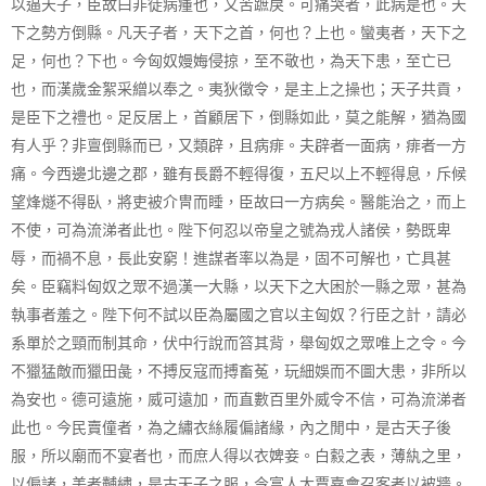
以逼天子，臣故曰非徒病瘇也，又苦蹠戾。可痛哭者，此病是也。天
下之勢方倒縣。凡天子者，天下之首，何也？上也。蠻夷者，天下之
足，何也？下也。今匈奴嫚娒侵掠，至不敬也，為天下患，至亡已
也，而漢歲金絮采繒以奉之。夷狄徵令，是主上之操也；天子共貢，
是臣下之禮也。足反居上，首顧居下，倒縣如此，莫之能解，猶為國
有人乎？非亶倒縣而已，又類辟，且病痱。夫辟者一面病，痱者一方
痛。今西邊北邊之郡，雖有長爵不輕得復，五尺以上不輕得息，斥候
望烽燧不得臥，將吏被介冑而睡，臣故曰一方病矣。醫能治之，而上
不使，可為流涕者此也。陛下何忍以帝皇之號為戎人諸侯，勢既卑
辱，而禍不息，長此安窮！進謀者率以為是，固不可解也，亡具甚
矣。臣竊料匈奴之眾不過漢一大縣，以天下之大困於一縣之眾，甚為
執事者羞之。陛下何不試以臣為屬國之官以主匈奴？行臣之計，請必
系單於之頸而制其命，伏中行說而笞其背，舉匈奴之眾唯上之令。今
不獵猛敵而獵田彘，不搏反寇而搏畜菟，玩細娛而不圖大患，非所以
為安也。德可遠施，威可遠加，而直數百里外威令不信，可為流涕者
此也。今民賣僮者，為之繡衣絲履偏諸緣，內之閒中，是古天子後
服，所以廟而不宴者也，而庶人得以衣婢妾。白縠之表，薄紈之里，
以偏諸，美者黼繡，是古天子之服，今富人大賈嘉會召客者以被牆。