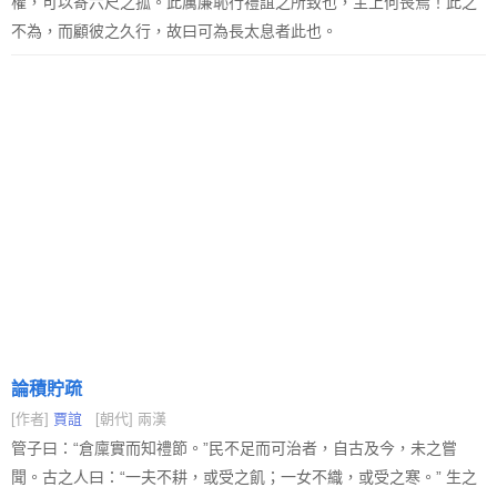
權，可以寄六尺之孤。此厲廉恥行禮誼之所致也，主上何喪焉！此之
不為，而顧彼之久行，故曰可為長太息者此也。
論積貯疏
[作者]
賈誼
[朝代] 兩漢
管子曰：“倉廩實而知禮節。”民不足而可治者，自古及今，未之嘗
聞。古之人曰：“一夫不耕，或受之飢；一女不織，或受之寒。” 生之