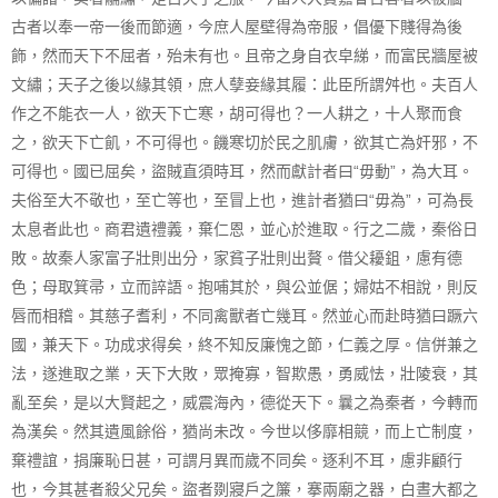
古者以奉一帝一後而節適，今庶人屋壁得為帝服，倡優下賤得為後
飾，然而天下不屈者，殆未有也。且帝之身自衣皁綈，而富民牆屋被
文繡；天子之後以緣其領，庶人孽妾緣其履：此臣所謂舛也。夫百人
作之不能衣一人，欲天下亡寒，胡可得也？一人耕之，十人聚而食
之，欲天下亡飢，不可得也。饑寒切於民之肌膚，欲其亡為奸邪，不
可得也。國已屈矣，盜賊直須時耳，然而獻計者曰“毋動”，為大耳。
夫俗至大不敬也，至亡等也，至冒上也，進計者猶曰“毋為”，可為長
太息者此也。商君遺禮義，棄仁恩，並心於進取。行之二歲，秦俗日
敗。故秦人家富子壯則出分，家貧子壯則出贅。借父耰鉏，慮有德
色；母取箕帚，立而誶語。抱哺其於，與公並倨；婦姑不相說，則反
唇而相稽。其慈子耆利，不同禽獸者亡幾耳。然並心而赴時猶曰蹶六
國，兼天下。功成求得矣，終不知反廉愧之節，仁義之厚。信併兼之
法，遂進取之業，天下大敗，眾掩寡，智欺愚，勇威怯，壯陵衰，其
亂至矣，是以大賢起之，威震海內，德從天下。曩之為秦者，今轉而
為漢矣。然其遺風餘俗，猶尚未改。今世以侈靡相競，而上亡制度，
棄禮誼，捐廉恥日甚，可謂月異而歲不同矣。逐利不耳，慮非顧行
也，今其甚者殺父兄矣。盜者剟寢戶之簾，搴兩廟之器，白晝大都之