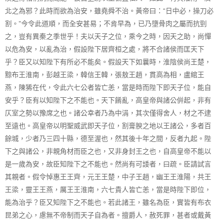
北之為邪？此時而欲為治安，雖堯舜不治。黃帝曰：“日中必
，操刀必
割。”今令此道順，而全安甚易；不肯早為，已乃墮骨肉之屬而抗剄
之，豈有異秦之季世乎！夫以天子之位，乘今之時，因天之助，尚憚
以危為安，以亂為治，假設陛下居齊桓之處，將不合諸侯而匡天下
乎？臣又以知陛下有所必不能矣。假設天下如曩時，淮陰侯尚王楚，
黥布王淮南，彭越王梁，韓信王韓，張敖王趙，貫高為相，盧綰王
燕，陳狶在代，令此六七公者皆亡恙，當是時而陛下即天子位，能自
安乎？臣有以知陛下之不能也。天下餚亂，高皇帝與諸公倂起，非有
仄室之勢以豫席之也。諸公幸者乃為中涓，其次僅得舍人，材之不逮
至遠也。高皇帝以明聖威武即天子位，割膏腴之地以王諸公，多者百
餘城，少者乃三四十縣，德至渥也，然其後十年之間，反者九起。陛
下之與諸公，非親角材而臣之也，又非身封王之也，自高皇帝不能以
是一歲為安，故臣知陛下之不能也。然尚有可諉者，曰疏。臣請試言
其親者。假令悼惠王王齊，元王王楚，中子王趙，幽王王淮陽，共王
王梁，靈王王燕，厲王王淮南，六七貴人皆亡恙，當是時陛下即位，
能為治乎？臣又知陛下之不能也。若此諸王，雖名為臣，實皆有布衣
昆弟之心，慮無不帝制而天子自為者。擅爵人，赦死罪，甚者或戴黃