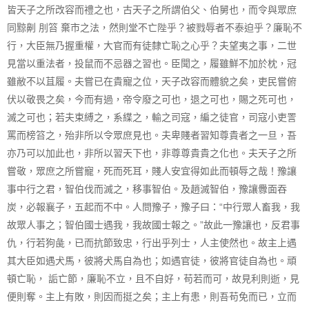
皆天子之所改容而禮之也，古天子之所謂伯父、伯舅也，而令與眾庶
同黥劓 刖笞 棄市之法，然則堂不亡陛乎？被戮辱者不泰迫乎？廉恥不
行，大臣無乃握重權，大官而有徒隸亡恥之心乎？夫望夷之事，二世
見當以重法者，投鼠而不忌器之習也。臣聞之，履雖鮮不加於枕，冠
雖敝不以苴履。夫嘗已在貴寵之位，天子改容而體貌之矣，吏民嘗俯
伏以敬畏之矣，今而有過，帝令廢之可也，退之可也，賜之死可也，
滅之可也；若夫束縛之，系緤之，輸之司寇，編之徒官，司寇小吏詈
罵而榜笞之，殆非所以令眾庶見也。夫卑賤者習知尊貴者之一旦，吾
亦乃可以加此也，非所以習天下也，非尊尊貴貴之化也。夫天子之所
嘗敬，眾庶之所嘗寵，死而死耳，賤人安宜得如此而頓辱之哉！豫讓
事中行之君，智伯伐而滅之，移事智伯。及趙滅智伯，豫讓釁面吞
炭，必報襄子，五起而不中。人問豫子，豫子曰：“中行眾人畜我，我
故眾人事之；智伯國士遇我，我故國士報之。”故此一豫讓也，反君事
仇，行若狗彘，已而抗節致忠，行出乎列士，人主使然也。故主上遇
其大臣如遇犬馬，彼將犬馬自為也；如遇官徒，彼將官徒自為也。頑
頓亡恥， 詬亡節，廉恥不立，且不自好，苟若而可，故見利則逝，見
便則奪。主上有敗，則因而挺之矣；主上有患，則吾苟免而已，立而