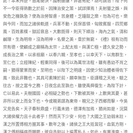
此！本末舛逆，首尾衡決，國制搶攘，非甚有紀，胡可謂治！陛下何
不一令臣得熟數之於前，因陳治安之策，試詳擇焉！夫射獵之娛，與
安危之機孰急？使為治勞智慮，苦身體，乏鐘鼓之樂，勿為可也。樂
與今同，而加之諸侯軌道，兵革不動，民保首領，匈敘賓服，四荒鄉
風，百姓素樸，獄訟衰息。大數既得，則天下順治，海內之氣，清和
鹹理，生為明帝，沒為明神，名譽之美，垂於無窮。《禮》祖有功而
宗有德，使顧成之廟稱為太宗，上配太祖，與漢亡極。建久安之勢，
成長治之業，以承祖廟，以奉六親，至孝也；以幸天下，以育群生，
至仁也；立經陳紀，輕重同得，後可以為萬世法程，雖有愚幼不肖之
嗣，猶得蒙業而安，至明也。以陛下之明達，因使少知治體者得佐下
風，致此非難也。其具可素陳於前，願幸無忽。臣謹稽之天地，驗之
往古，按之當今之務，日夜念此至孰也，雖使禹舜復生，為陛下計，
亡以易此。夫樹國固，必相疑之勢也，下數被其殃，上數爽其憂，甚
非所以安上而全下也。今或親弟謀為東帝，親兄之子西鄉而擊，今吳
又見告矣。天子春秋鼎盛，行義未過，德澤有加焉，猶尚如是，況莫
大諸侯權力且十此者乎！然而天下少安，何也？大國之王幼弱未壯，
漢之所置傅相方握其事。數年之後，諸侯之王大抵皆冠，血氣方剛，
漢之傅相稱病而賜罷，彼自丞尉以上徧置私人，如此，有異淮南、濟