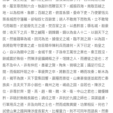
侯，履至尊而制六合，執敲扑而鞭笞天下，威振四海。南取百越之
地，以為桂林、象郡；百越之君，俯首系頸，委命下吏。乃使蒙恬北
築長城而守藩籬，卻匈奴七百餘里；胡人不敢南下而牧馬，士不敢彎
弓而報怨。於是廢先王之道，焚百家之言，以愚黔首；隳名城，殺豪
傑；收天下之兵，聚之鹹陽，銷鋒鏑，鑄以為金人十二，以弱天下之
民。然後踐華為城，因河為池，據億丈之城，臨不測之淵，以為固。
良將勁弩守要害之處，信臣精卒陳利兵而誰何。天下已定，始皇之
心，自以為關中之固，金城千里，子孫帝王萬世之業也。秦王既沒，
餘威震於殊俗。然陳涉瓮牖繩樞之子，氓隸之人，而遷徙之徒也；才
能不及中人，非有仲尼，墨翟之賢，陶朱、猗頓之富；躡足行伍之
間，而倔起阡陌之中，率疲弊之卒，將數百之眾，轉而攻秦；斬木為
兵，揭竿為旗，天下雲集回響，贏糧而景從。山東豪俊遂並起而亡秦
族矣。且夫天下非小弱也，雍州之地，崤函之固，自若也。陳涉之
位，非尊於齊、楚、燕、趙、韓、魏、宋、衛、中山之君也；鋤懮棘
矜，非銛於鉤戟長鎩也；謫戍之眾，非抗於九國之師也；深謀遠慮，
行軍用兵之道，非及向時之士也。然而成敗異變，功業相反，何也？
試使山東之國與陳涉度長絜大，比權量力，則不可同年而語矣。然秦