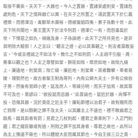
取捨不審矣。夫天下，大器也。今人之置器，置諸安處則安，置諸危
處則危。天下之情與器亡以異，在天子之所置之。湯武置天下於仁義
禮樂，而德澤洽，禽獸草木廣裕，德被蠻貊四夷，累子孫數十世，此
天下所共聞也。秦王置天下於法令刑罰，德澤亡一有，而怨毒盈於
世，下憎惡之如仇，禍幾及身，子孫誅絕，此天下之所共見也。是非
其明效大驗邪！人之言曰：“聽言之道，必以其事觀之，則言者莫敢妄
言。”今或言禮誼之不如法令，教化之不如刑罰，人主胡不引殷、周、
秦事以觀之也？人主之尊譬如堂，群臣如陛，眾庶如地。故陛九級
上，廉遠地，則堂高；陛亡級，廉近地，則堂卑。高者難攀，卑者易
陵，理勢然也。故古者聖王制為等列，內有公卿大夫士，外有公侯伯
子男，然後有官師小吏，延及庶人，等級分明，而天子加焉，故其尊
不可及也。里諺曰：“欲投鼠而忌器。”此善諭也。鼠近於器，尚憚不
投，恐傷其器，況於貴臣之近主乎！廉恥節禮以治君子，故有賜死而
亡戮辱。是以黥劓之罪不及太夫，以其離主上不遠也，禮不敢齒君之
路馬，蹴其芻者有罰；見君之几杖則起，遭君之乘車則下，入正門則
趨；君之寵臣雖或有過，刑戮之罪不加其身者，尊君之故也。此所以
為主上豫遠不敬也，所以體貌大臣而厲其節也。今自王侯三公之貴，