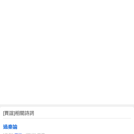
[賈誼]相關詩詞
過秦論