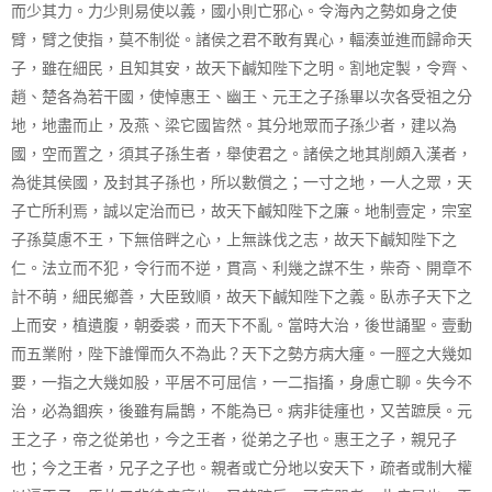
而少其力。力少則易使以義，國小則亡邪心。令海內之勢如身之使
臂，臂之使指，莫不制從。諸侯之君不敢有異心，輻湊並進而歸命天
子，雖在細民，且知其安，故天下鹹知陛下之明。割地定製，令齊、
趙、楚各為若干國，使悼惠王、幽王、元王之子孫畢以次各受祖之分
地，地盡而止，及燕、梁它國皆然。其分地眾而子孫少者，建以為
國，空而置之，須其子孫生者，舉使君之。諸侯之地其削頗入漢者，
為徙其侯國，及封其子孫也，所以數償之；一寸之地，一人之眾，天
子亡所利焉，誠以定治而已，故天下鹹知陛下之廉。地制壹定，宗室
子孫莫慮不王，下無倍畔之心，上無誅伐之志，故天下鹹知陛下之
仁。法立而不犯，令行而不逆，貫高、利幾之謀不生，柴奇、開章不
計不萌，細民鄉善，大臣致順，故天下鹹知陛下之義。臥赤子天下之
上而安，植遺腹，朝委裘，而天下不亂。當時大治，後世誦聖。壹動
而五業附，陛下誰憚而久不為此？天下之勢方病大瘇。一脛之大幾如
要，一指之大幾如股，平居不可屈信，一二指搐，身慮亡聊。失今不
治，必為錮疾，後雖有扁鵲，不能為已。病非徒瘇也，又苦蹠戾。元
王之子，帝之從弟也，今之王者，從弟之子也。惠王之子，親兄子
也；今之王者，兄子之子也。親者或亡分地以安天下，疏者或制大權