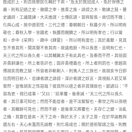
既成於上，則百姓黎民化輯於下矣。”及太於既冠成人，免於保傅之
嚴，則有記過之史，徹膳之宰，進善之旌，誹謗之木，敢諫之鼓。瞽
史誦詩，工誦箴諫，大夫進謀，士傳民語。習與智長，故切而不媿；
化與心成，故中道若性。三代之禮：春朝朝日，秋暮夕月，所以明有
敬也；春秋入學，坐國老，執醬而親饋之，所以明有孝也；行以鸞
和，步中《采齊》，趣中《肆夏》，所以明有度也；其於禽獸，見其
生不食其死，聞其聲不食其肉，故遠庖廚，所以長恩，且明有仁也。
夫三代之所以長久者，以其輔翼太子有此具也。及秦而不然。其俗固
非貴辭讓也，所上者告訐也；固非貴禮義也，所上者刑罰也。使趙高
傅胡亥而教之獄，所習者非斬劓人，則夷人之三族也。故胡亥今日即
位而明日射人，忠諫者謂之誹謗，深計者謂之妖言，其視殺人若艾草
菅然。豈惟胡亥之性惡哉？彼其所以道之者非其理故也。鄙諺曰：“不
習為吏，視已成事。”又曰：“前車覆，後車誡。”夫三代之所以長久
者，其已事可知也；然而不能從者，是不法聖智也。秦世之所以亟絕
者，其轍跡可見也；然而不避，是後車又將覆也。夫存亡之變，治亂
之機，其要在是矣。天下之命，縣於太子；太子之善，在於早諭教與
選左右。夫心未濫而先諭教，則化易成也；開於道術智誼之指，則教