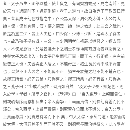
者，太子乃生，固舉以禮，使士負之，有司齊肅端冕，見之南郊，見
於天也。過闕則下，過廟則趨，孝子之道也。故自為赤子而教固已行
矣。昔者成王幼在襁抱之中，召公為太保，周公為太傅，太公為太
師。保，保其身體；傅，傳之德義；師，道之教訓：此三公之職也。
於是為置三少，皆上大夫也，曰少保、少傅、少師，是與太子宴者
也。故乃孩子提有識，三公、三少固明孝仁禮義以道習之，逐去邪
人，不使見惡行。於是皆選天下之端士孝悌博聞有道術者以衛翼之，
使與太子居處出入。故太子乃生而見正事，聞正言，行正道，左右前
後皆正人也。夫習與正人居之，不能毋正，猶生長於齊不能不齊言
也；習與不正人居之，不能毋不正，猶生長於楚之地不能不楚言也。
故擇其所耆，必先受業，乃得嘗之；擇其所樂，必先有習，乃得為
之。孔子曰：“少成若天性，習貫如自然。”及太子少長，知妃色，則
入於學。學者，所學之官也。《學禮》曰：“帝入東學，上親而貴仁，
則親疏有序而恩相及矣；帝入南學，上齒而貴信，則長幼有差而民不
誣矣；帝入西學，上賢而貴德，則聖智在位而功不遺矣；帝入北學，
上貴而尊爵，則貴賤有等而下不 矣；帝入太學，承師問道，退習而考
於太傅，太傅罰其不則而匡其不及，則德智長而治道得矣。此五學者