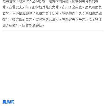
蝦與蛭蟥？所貴聖人之神德兮，遠濁世而自藏；使騏驥可得系而羈
兮，豈雲異夫犬羊？般紛紛其離此尤兮，亦夫子之故也。歷九州而其
君兮，何必懷此都也？鳳凰翔於千仞兮，覽德輝而下之；見細德之險
徵兮，遙曾擊而去之。彼尋常之污瀆兮，豈能容夫吞舟之巨魚？橫江
湖之鱣鯨兮，固將制於螻蟻。
鵩鳥賦