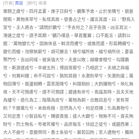
[作者]
賈誼
[朝代] 兩漢
單閼之歲兮，四月孟夏，庚子日斜兮，鵩集予舍。止於坐隅兮，貌甚
閒暇。異物來萃兮，私怪其故。發書占之兮，讖言其度，曰：“野鳥入
室兮，主人將去。”請問於鵩兮：“予去何之？吉乎告我，凶言其災。
淹速之度兮，語予其期。”鵩乃嘆息，舉首奮翼；口不能言，請對以
臆：“萬物變化兮，固無休息。斡流而遷兮，或推而還。形氣轉續兮，
變化而蟺。沕穆無窮兮，胡可勝言！禍兮福所依，福兮禍所伏；憂喜
聚門兮，吉凶同域。彼吳強大兮，夫差以敗；越棲會稽兮，勾踐霸
世。斯游遂成兮，卒被五刑；傅說胥靡兮，乃相武丁。夫禍之與福
兮，何異糾纆；命不可說兮，孰知其極！水激則旱兮，矢激則遠；萬
物回薄兮，振盪相轉。雲蒸雨降兮，糾錯相紛；大鈞播物兮，坱圠無
垠。天不可預慮兮，道不可預謀；遲速有命兮，焉識其時。且夫天地
為爐兮，造化為工；陰陽為炭兮，萬物為銅。合散訊息兮，安有常
則？千變萬化兮，未始有極，忽然為人兮，何足控摶；化為異物兮，
又何足患！小智自私兮，賤彼貴我；達人大觀兮，物無不可。貪夫殉
財兮，烈士殉名。夸者死權兮，品庶每生。怵迫之徒兮，或趨西東；
大人不曲兮，意變齊同。愚士系俗兮，窘若囚拘；至人遺物兮，獨與