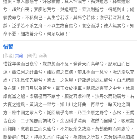
道俱。眾人惑惑兮，好惡積億；真人恬漠兮，獨與道息。釋智遺形
兮，超然自喪；寥廓忽荒兮，與道翱翔。乘流則逝兮，得坻則止；縱
軀委命兮，不私與己。其生兮若浮，其死兮若休；澹乎若深淵止之
靜，泛乎若不系之舟。不以生故自寶兮，養空而浮；德人無累兮，知
命不憂。細故蒂芥兮，何足以疑！”
惜誓
[作者]
賈誼
[朝代] 兩漢
惜餘年老而日衰兮，歲忽忽而不反。登蒼天而高舉兮，歷眾山而日
遠。觀江河之紆曲兮，離四海之霑濡。攀北極而一息兮，吸沆瀣以充
虛。飛朱鳥使先驅兮，駕太一之象輿。蒼龍蚴虯於左驂兮，白虎騁而
為右騑。建日月以為蓋兮，載玉女於後車。馳騖於杳冥之中兮，休息
虖崑崙之墟。樂窮極而不厭兮，願從容虖神明。涉丹水而馳騁兮，右
大夏之遺風。黃鵠之一舉兮，知山川之紆曲。再舉兮，睹天地之圜
方。臨中國之眾人兮，託回飆乎尚羊。乃至少原之野兮，赤松、王喬
皆在旁。二子擁瑟而調均兮，余因稱乎清商。澹然而自樂兮，吸眾氣
而翱翔。念我長生而久仙兮，不如反余之故鄉。黃鵠後時而寄處兮，
鴟梟群而制之。神龍失水而陸居兮，為螻蟻之所裁。夫黃鵠神龍猶如