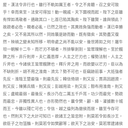
屋，漢法令非行也。雖行不軌如厲王者，令之不肯聽，召之安可致
乎！幸而來至，法安可得加！動一親戚，天下圜視而起，陛下之臣雖
有悍如馮敬者，適啟其口，匕首已陷其胸矣。陛下雖賢，誰與領此？
故疏者必危，親者必亂，已然之效也。其異姓負強而動者，漢已幸勝
之矣，又不易其所以然。同姓襲是跡而動，既有徵矣，其勢盡又復
然。殃禍之變未知所移，明帝處之尚不能以安，後世將如之何！屠牛
坦一朝解十二牛，而芒刃不頓者，所排擊剝割，皆眾理解也。至於髖
髀之所，非斤則斧。夫仁義恩厚，人主之芒刃也；權勢法制，人主之
斤斧也。今諸侯王皆眾髖髀也，釋斤斧之用，而欲嬰以芒刃，臣以為
不缺則折。胡不用之淮南、濟北？勢不可也。臣竊跡前事，大抵強者
先反，淮陰王楚最強，則最先反；韓信倚胡，則又反；貫高因趙資，
則又反；陳狶兵精，則又反；彭越用梁，則又反；黥布用淮南，則又
反；盧綰最弱，最後反。長沙乃在二萬五千戶耳，功少而最完，勢疏
而最忠，非獨性異人也，亦形勢然也。曩令樊、酈、絳、灌據數十城
而王，今雖以殘亡可也；令信、越之倫列為徹侯而居，雖至今存可
也。然則天下之大計可知已。欲諸王之皆忠附，則莫若令如長沙王，
欲臣子之勿菹醢，則莫若令如樊酈等；欲天下之治安，莫若眾建諸侯