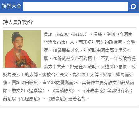
賈
詩詞大全
誼
詩人賈誼簡介
賈誼（前200～前168），漢族，洛陽（今河南
省洛陽市東）人，西漢初年著名的政論家、文學
家。18歲即有才名，年輕時由河南郡守吳公推
薦，20餘歲被文帝召為博士。不到一年被破格提
為太中大夫。但是在23歲時，因遭群臣忌恨，被
貶為長沙王的太傅。後被召回長安，為梁懷王太傅。梁懷王墜馬而死
後，賈誼深自歉疚，直至33歲憂傷而死。其著作主要有散文和辭賦兩
類。散文如《過秦論》、《論積貯疏》、《陳政事疏》等都很有名；
辭賦以《吊屈原賦》、《鵩鳥賦》最著名的。