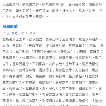
以區區之地，致萬乘之勢，序八州而朝同列，百有餘年矣；然後以六
合之家，崤函為宮；一夫作難而七廟隳，身死人手，為天下笑者，何
也？仁義不施而攻守之勢異也。
吊屈原賦
[作者]
賈誼
[朝代] 兩漢
誼為長沙王太傅，既以謫去，意不自得；及度湘水，為賦以吊屈原。
屈原，楚賢臣也。被讒放逐，作《離騷》賦，其終篇曰：“已矣哉！國
無人兮，莫我知也。”遂自投汨羅而死。誼追傷之，因自喻，其辭曰：
恭承嘉惠兮，俟罪長沙；側聞屈原兮，自沉汨羅。造託湘流兮，敬吊
先生；遭世罔極兮，乃殞厥身。嗚呼哀哉！逢時不祥。鸞鳳伏竄兮，
鴟梟翱翔。闒茸尊顯兮，讒諛得志；賢聖逆曳兮，方正倒植。世謂
隨、夷為溷兮，謂跖、蹻為廉；莫邪為鈍兮，鉛刀為銛。吁嗟默默，
生之無故兮；斡棄周鼎，寶康瓠兮。騰駕罷牛，驂蹇驢兮；驥垂兩
耳，服鹽車兮。章甫薦履，漸不可久兮；嗟苦先生，獨離此咎兮。訊
曰：已矣！國其莫我知兮，獨壹鬱其誰語？鳳漂漂其高逝兮，固自引
而遠去。襲九淵之神龍兮，沕深潛以自珍；偭蟂獺以隱處兮，夫豈從