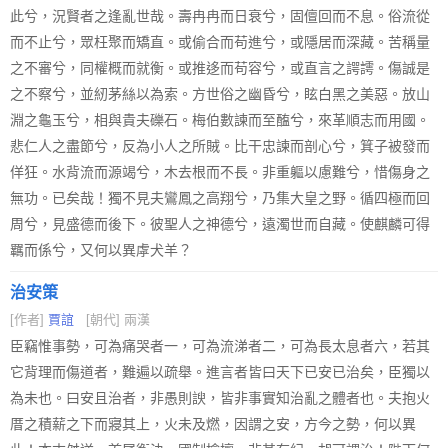
此兮，況賢者之逢亂世哉。壽冉冉而日衰兮，固儃回而不息。俗流從
而不止兮，眾枉聚而矯直。或偷合而苟進兮，或隱居而深藏。苦稱量
之不審兮，同權概而就衡。或推迻而苟容兮，或直言之諤謣。傷誠是
之不察兮，並紉茅絲以為索。方世俗之幽昏兮，眩白黑之美惡。放山
淵之龜玉兮，相與貴夫礫石。梅伯數諫而至醢兮，來革順志而用國。
悲仁人之盡節兮，反為小人之所賊。比干忠諫而剖心兮，箕子被發而
佯狂。水背流而源竭兮，木去根而不長。非重軀以慮難兮，惜傷身之
無功。已矣哉！獨不見夫鸞鳳之高翔兮，乃集大皇之野。循四極而回
周兮，見盛德而後下。彼聖人之神德兮，遠濁世而自藏。使麒麟可得
羈而係兮，又何以異虖犬羊？
治安策
[作者]
賈誼
[朝代] 兩漢
臣竊惟事勢，可為痛哭者一，可為流涕者二，可為長太息者六，若其
它背理而傷道者，難遍以疏舉。進言者皆曰天下已安已治矣，臣獨以
為未也。曰安且治者，非愚則諛，皆非事實知治亂之體者也。夫抱火
厝之積薪之下而寢其上，火未及燃，因謂之安，方今之勢，何以異