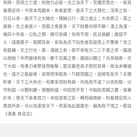
有時，而用之亡度，則物力必屈。古之治天下，至孅至悉也，，故其
畜積足恃。今背本而趨末，食者甚眾，是天下之大殘也；淫侈之俗，
日日以長，是天下之大賊也。殘賊公行，莫之或止；大命將泛，莫之
振救。生之者甚少，而靡之者甚多，天下財產何得不蹶！漢之為漢，
幾四十年矣，公私之積，猶可哀痛！失時不雨，民且狼顧；歲惡不
入，請賣爵子，既聞耳矣。安有為天下阽危者若是而上不驚者？世之
有飢穰，天之行也，禹、湯被之矣。即不幸有方二三千里之旱，國胡
以相恤？卒然邊境有急，數千百萬之眾，國胡以饋之？兵旱相乘，天
下大屈，有勇力者聚徒而衡擊；罷夫羸老易子而咬其骨。政治未畢通
也，遠方之能疑者，並舉而爭起矣。乃駭而圖之，豈將有及乎？夫積
貯者，天下之大命也。苟粟多而財有餘，何為而不成？以攻則取，以
守則固，以戰則勝。懷敵附遠，何招而不至！今毆民而歸之農，皆著
於本；使天下各食其力，末技游食之民，轉而緣南畝，則畜積足而人
樂其所矣。可以為富安天下，而直為此廩廩也，竊為陛下惜之。節自
《漢書·食貨志》