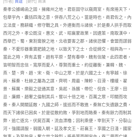
[作者]
賈誼
[朝代] 兩漢
秦孝公據崤函之固，擁雍州之地，君臣固守以窺周室，有席捲天下，
包舉宇內，囊括四海之意，併吞八荒之心。當是時也，商君佐之，內
立法度，務耕織，修守戰之具，外連衡而斗諸侯。於是秦人拱手而取
西河之外。孝公既沒，惠文、武、昭襄蒙故業，因遺策，南取漢中，
西舉巴、蜀，東割膏腴之地，北收要害之郡。諸侯恐懼，會盟而謀弱
秦，不愛珍器重寶肥饒之地，以致天下之士，合從締交，相與為一。
當此之時，齊有孟嘗，趙有平原，楚有春申，魏有信陵。此四君者，
皆明智而忠信，寬厚而愛人，尊賢而重士，約從離衡，兼韓、魏、
燕、楚、齊、趙、宋、衛、中山之眾。於是六國之士，有寧越、徐
尚、蘇秦、杜赫之屬為之謀，齊明、周最、陳軫、召滑、樓緩、翟
景、蘇厲、樂毅之徒通其意，吳起、孫臏、帶佗、倪良、王廖、田
忌、廉頗、趙奢之倫制其兵。嘗以十倍之地，百萬之眾，叩關而攻
秦。秦人開關延敵，九國之師，逡巡而不敢進。秦無亡矢遺鏃之費，
而天下諸侯已困矣。於是從散約敗，爭割地而賂秦。秦有餘力而制其
弊，追亡逐北，伏屍百萬，流血漂櫓；因利乘便，宰割天下，分裂山
河。強國請服，弱國入朝。延及孝文王、莊襄王，享國之日淺，國家
無事。及至始皇，奮六世之餘烈，振長策而御宇內，吞二周而亡諸