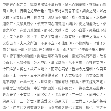
中剽吏而奪之金。矯偽者出幾十萬石粟，賦六百餘萬錢，乘傳而行郡
國，此其亡行義之尤至者也。而大臣特以簿書不報，期會之間，以為
大故。至於俗流失，世壞敗，因恬而不知怪，慮不動於耳目，以為是
適然耳。夫移風易俗，使天下回心而鄉道，類非俗吏之所能為也。俗
吏之所務，在於刀筆筐篋，而不知大體。陛下又不自憂，竊為陛下惜
之。夫立君臣，等上下，使父子有禮，六親有紀，此非天之所為，人
之所設也。夫人之所設，不為不立，不植則僵，不修則壞。《管子》
曰：“禮義廉恥，是謂四維；四維不張，國乃滅亡。”使管子愚人也則
可，管子而少知治體，則是豈可不為寒心哉！秦滅四維而不張，故君
臣乖亂，六親殃戮，奸人並起，萬民離叛，凡十三歲，而社稷為虛。
今四維猶未備也，故奸人幾幸，而眾心疑惑。豈如今定經制，令君君
臣臣，上下有差，父子六親各得其宜，奸人亡所幾幸，而群臣眾信，
是不疑惑！此業一定，世世常安，而後有所持循矣。若夫經制不定，
是猶度江河亡維楫，中流而遇風波，舩必覆矣。可為長太息者此也。
夏為天子，十有餘世，而殷受之。殷為天子，二十餘世，而周受之。
周為天子，三十餘世，而秦受之。秦為天子，二世而亡。人性不甚相
遠也，何三代之君有道之長，而秦無道之暴也？其故可知也。古之王