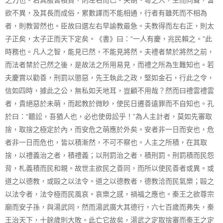
之力也。若其服習積貫，則左右而已。夫胡、粵之人，生而同聲，耆
欲不異，及其長而成俗，累數譯而不能相通，行者有雖死而不相為
者，則教習然也。臣故曰選左右早諭教最急。夫教得而左右正，則太
子正矣，太子正而天下定矣。《書》曰：“一人有慶，兆民賴之。”此
時務也。凡人之智，能見已然，不能見將然。夫禮者禁於將然之前，
而法者禁於己然之後，是故法之所用易見，而禮之所為生難知也。若
夫慶賞以勸善，刑罰以懲惡，先王執此之政，堅如金石，行此之令，
信如四時，據此之公，無私如天地耳，豈顧不用哉？然而曰禮雲禮雲
者，貴絕惡於未萌，而起教於微眇，使民日遷善遠罪而不自知也。孔
於曰：“聽訟，吾猶人也，必也使毋訟乎！”為人主計者，莫如先審取
捨，取捨之極定於內，而安危之萌應於外矣。安者非一日而安也，危
者非一日而危也，皆以積漸然，不可不察也。人主之所積，在其取
捨，以禮義治之者，積禮義；以刑罰治之者，積刑罰。刑罰積而民怨
背，札義積而民和親。故世主欲民之善同，而所以使民善者或異。或
道之以德教，或毆之以法令。道之以德教者，德教洽而民氣樂；毆之
以法令者，法令極而民風哀。哀樂之感，禍福之應也。秦王之欲尊宗
廟而安子孫，與湯武同，然而湯武廣大其德行，六七百歲而弗失，秦
王治天下，十餘歲則大敗。此亡它故矣，湯武之定取捨審而秦王之定