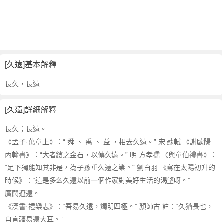
詞
近
義
詞
,
久
[久遠]基本解釋
遠
的
長久，長遠
意
思
[久遠]詳細解釋
,
久
長久；長遠。
遠
《孟子·萬章上》：“ 舜 、 禹 、 益 ，相去久遠。” 宋 蘇軾 《謝歐陽
的
內翰書》：“大者鏤之金石，以傳久遠。” 明 方孝孺 《與童伯禮書》：
英
“足下獨能知其非是，為子孫垂久遠之業。” 劉白羽 《寫在太陽初升的
文
時候》：“這是多么久遠以前一個作家對美好生活的渴望呀。”
翻
譯
廣闊遼遠。
《漢書·禮樂志》：“吾易久遠，燭明四極。” 顏師古 註：“久猶長也，
自言疆易遠大耳。”