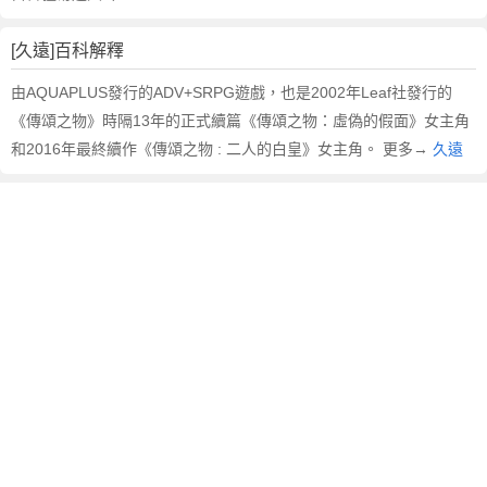
[久遠]百科解釋
由AQUAPLUS發行的ADV+SRPG遊戲，也是2002年Leaf社發行的
《傳頌之物》時隔13年的正式續篇《傳頌之物：虛偽的假面》女主角
和2016年最終續作《傳頌之物 : 二人的白皇》女主角。 更多→
久遠