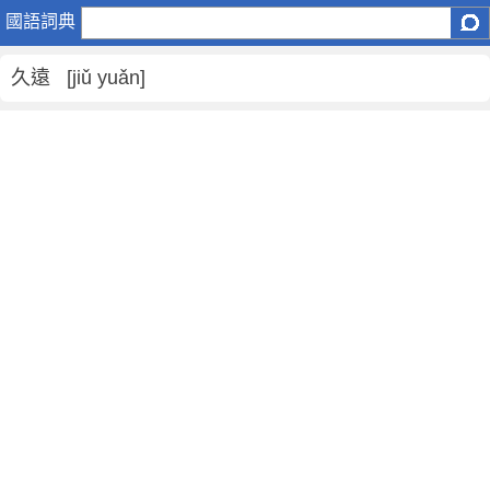
久
國語詞典
遠
是
久遠 [jiǔ yuǎn]
什
麼
意
思
,
久
遠
的
解
釋
,
久
遠
的
反
義