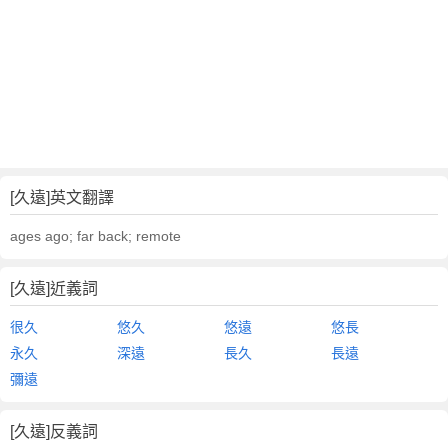
[久遠]英文翻譯
ages ago; far back; remote
[久遠]近義詞
很久
悠久
悠遠
悠長
永久
深遠
長久
長遠
彌遠
[久遠]反義詞