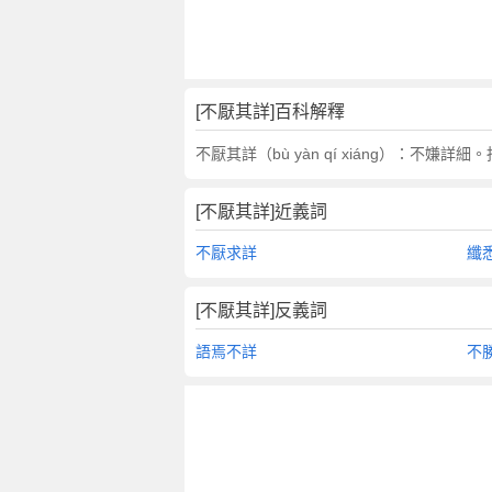
翻
譯
[不厭其詳]百科解釋
不厭其詳（bù yàn qí xiáng）：不
[不厭其詳]近義詞
不厭求詳
纖
[不厭其詳]反義詞
語焉不詳
不