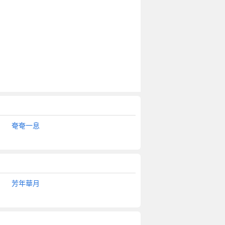
奄奄一息
芳年華月