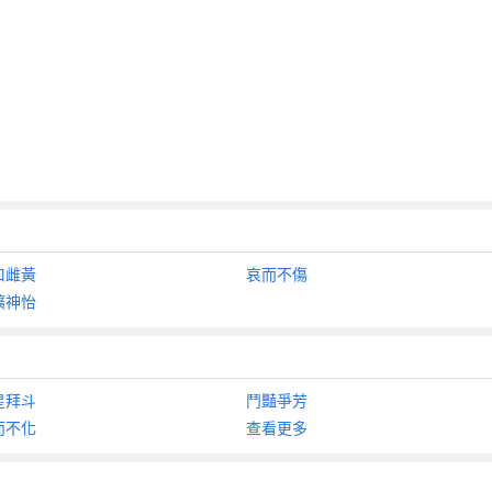
口雌黃
哀而不傷
曠神怡
星拜斗
鬥豔爭芳
而不化
查看更多