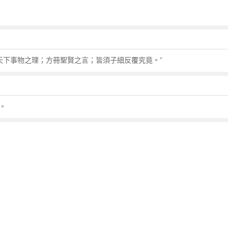
天下事物之理；方冊聖賢之言；皆須子細反覆究竟。”
。