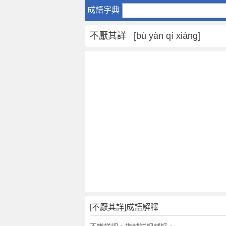
不
成語字典
厭
其
不厭其詳 [bù yàn qí xiáng]
詳
是
什
麼
意
思
,
不
厭
其
詳
的
解
釋
,
[不厭其詳]成語解釋
造