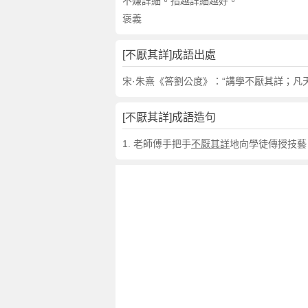
句
不嫌詳細。指越詳細越好。
,
褒義
出
處
[不厭其詳]成語出處
,
不
宋·朱熹《答劉公度》：“講學不厭其詳；凡
厭
其
[不厭其詳]成語造句
詳
的
1. 老師傅手把手
不厭其詳
地向學徒傳授技藝
意
思
,
成
語
故
事
,
英
文