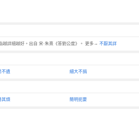
嫌詳細。指越詳細越好。出自 宋·朱熹《答劉公度》。 更多→
不厭其詳
悉不遺
細大不捐
勝其煩
簡明扼要