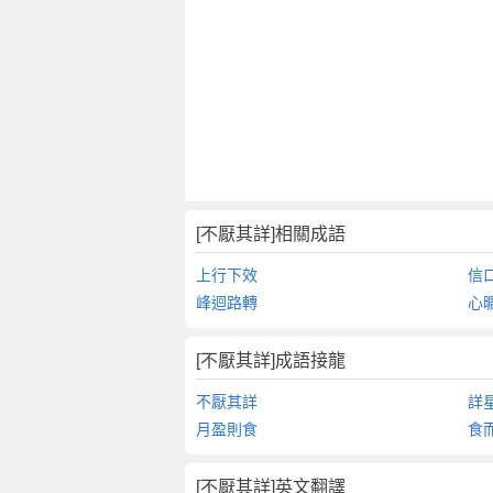
[不厭其詳]相關成語
上行下效
信
峰迴路轉
心
[不厭其詳]成語接龍
不厭其詳
詳
月盈則食
食
[不厭其詳]英文翻譯