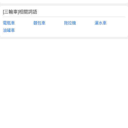
[三輪車]相關詞語
電瓶車
麵包車
拖拉機
灑水車
油罐車