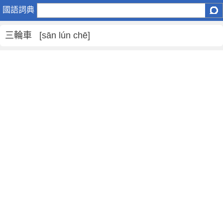
三
國語詞典
輪
車
三輪車 [sān lún chē]
是
什
麼
意
思
,
三
輪
車
的
解
釋
,
三
輪
車