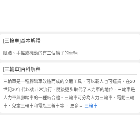
的
反
義
詞
近
義
[三輪車]基本解釋
詞
,
腳踏、手搖或機動的有三個輪子的車輛
三
輪
[三輪車]百科解釋
車
的
三輪車是一種腳踏車改造而成的交通工具，可以載人也可運貨，在20
意
世紀30年代以後非常流行，隨後逐步取代了人力車的地位。三輪車是
思
人力車與腳踏車的一種結合體。三輪車可分為人力三輪車、電動三輪
,
車、兒童三輪車和電瓶三輪車等。 更多→
三輪車
三
輪
車
的
英