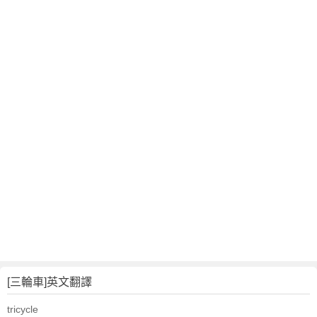
文
翻
譯
[三輪車]英文翻譯
tricycle