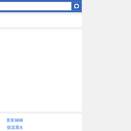
影影綽綽
情深潭水