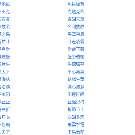
鳥池魚
魚帛狐篝
無不克
克逮克容
石穿雲
雲錦天章
第成名
名利雙收
羣之馬
馬耳東風
當益壯
壯志凌雲
當戶對
對症下藥
陰賤璧
璧坐璣馳
馬休牛
牛聽彈琴
飾太平
平心易氣
爛海枯
枯楊生華
成名遂
遂心如意
下瓜田
田連阡陌
祥止止
止渴思梅
晦曲折
折節下士
屩布衣
衣錦食肉
火紛飛
飛雲掣電
妙天下
下馬看花