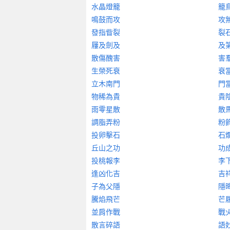
水晶燈籠
籠
鳴鼓而攻
攻
發指眥裂
裂
屨及劍及
及
散傷醜害
害
生榮死衰
衰
立木南門
門
物稀為貴
貴
雨零星散
散
調脂弄粉
粉
投卵擊石
石
丘山之功
功
投桃報李
李
逢凶化吉
吉
子為父隱
隱
騰焰飛芒
芒
並肩作戰
戰
散言碎語
語