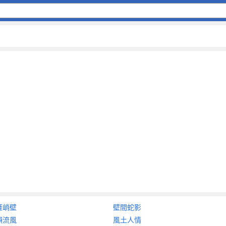
崕峭壁
壁間蛇影
韻流風
風土人情