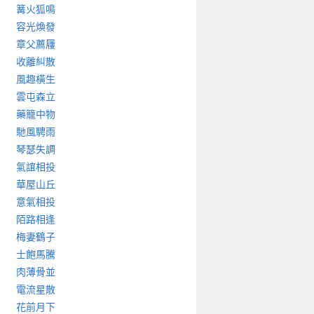
篝火狐鳴
容光煥發
章父薦屨
收離糾散
風趣橫生
雲屯森立
藥籠中物
馳風騁雨
琴瑟失調
氣誼相投
華屋山丘
意氣相投
陌路相逢
梅妻鶴子
士飽馬騰
肉薄骨並
電流星散
花前月下