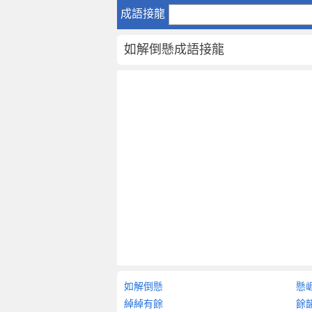
如
成語接龍
解
倒
如解倒懸成語接龍
懸
成
語
接
龍
如
解
倒
懸
-
成
語
詞
典
大
如解倒懸
懸
全
綽綽有餘
餘