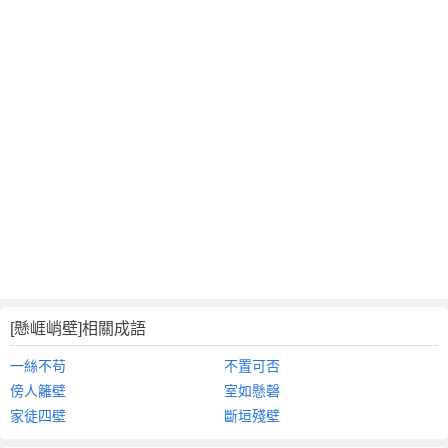
[懸崕峭壁]相關成語
一絲不苟
不置可否
傍人籬壁
室如懸磬
家徒四壁
斷垣殘壁