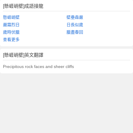
[懸崕峭壁]成語接龍
懸崕峭壁
壁壘森嚴
嚴霜烈日
日長似歲
歲時伏臘
臘盡春回
查看更多
[懸崕峭壁]英文翻譯
Precipitous rock faces and sheer cliffs