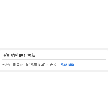
翻
譯
[懸崕峭壁]百科解釋
形容山勢險峻。同“懸崖峭壁”。 更多→
懸崕峭壁