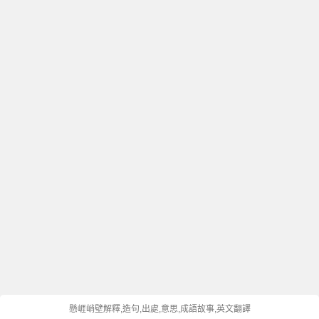
懸崕峭壁解釋,造句,出處,意思,成語故事,英文翻譯