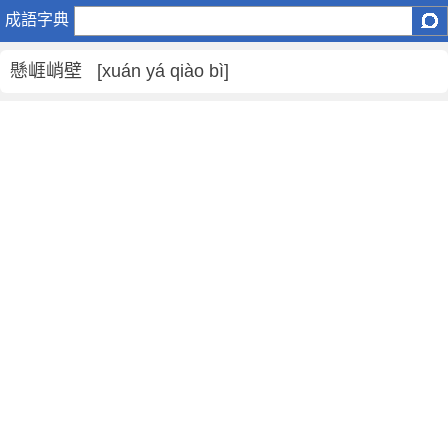
懸
成語字典
崕
峭
懸崕峭壁 [xuán yá qiào bì]
壁
是
什
麼
意
思
,
懸
崕
峭
壁
的
解
釋
,
造