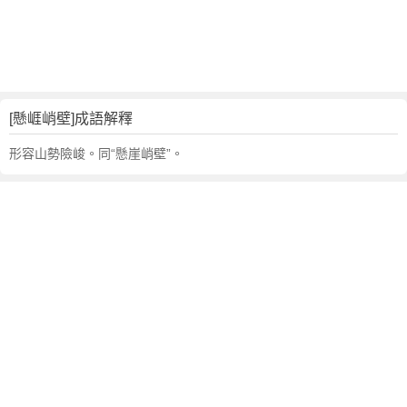
句
,
出
處
,
懸
[懸崕峭壁]成語解釋
崕
峭
形容山勢險峻。同“懸崖峭壁”。
壁
的
意
思
,
成
語
故
事
,
英
文