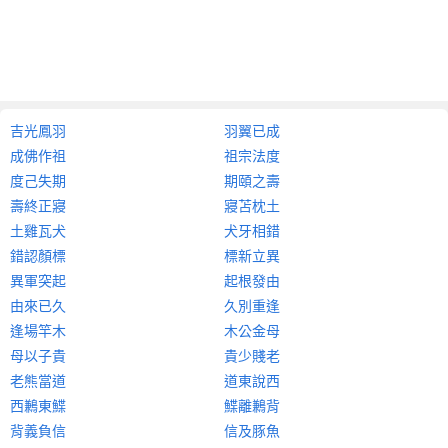
吉光鳳羽
羽翼已成
成佛作祖
祖宗法度
度己失期
期頤之壽
壽終正寢
寢苫枕土
土雞瓦犬
犬牙相錯
錯認顏標
標新立異
異軍突起
起根發由
由來已久
久別重逢
逢場竿木
木公金母
母以子貴
貴少賤老
老熊當道
道東說西
西鶼東鰈
鰈離鶼背
背義負信
信及豚魚