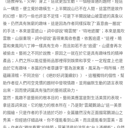
（道教神名，火神）身上，這就更加生動。一個極普通的題材，經這
么一構思，便立覺妙趣橫生。上半闋說山已不在人間，這當然是故作
的幻想，新巧一些也許並不足怪。可是下半闋說破山被雲遮的真象以
後，仍然具有無窮的趣味，這是因為作者同樣採取了“直意曲一層說”
的手法。本來是雲遮山，詞中卻說“曉雲閒”，“特地遮攔”；本來是風吹
雲散，山嶽重現，詞中卻說“喜得東風收卷盡，依舊追還。”這裡，曉
雲和東風同六丁神一樣具有生命，而且如若不去“追還”，山還會再次
被偷去。藝術之不同於說教，原因之一就在於它是具有趣味性的精神
產品；人們之所以能從藝術品那裡得到娛樂和享受，一定程度上也是
由於它有趣味。本篇的作者章謙亨“嘗為浙東憲，風采為一時所稱，然
蘊藉滑稽，不同流俗”（《絕妙好詞箋續鈔》）。這種獨特的個性，幫
助作者從人們司空見慣的題材中發現情趣，並用幽默生動的語言表現
出來，因而使詞篇具有強烈的藝術感染力。
當然，風趣不是藝術的根本目的。藝術美應當是對生活美質的表現。
拿這首詞來說，它的魅力的根本所在，乃是對“雲藏鵝湖山”這一美景
的描繪。只是作者的手法過於巧妙，全篇雖然沒有正面描寫鵝湖山之
秀美，但經過仔細品味，你不僅能看到山美，而且還能看到雲美。首
先，作者在“猶怯春寒”的時節，冒著清晨的涼氣去“台上憑欄乾”，自然