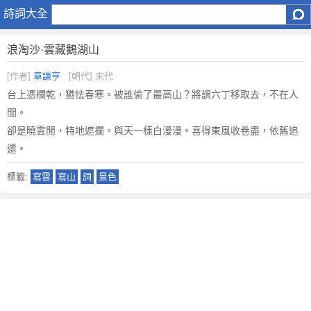
浪
詩詞大全
淘
沙
浪淘沙·雲藏鵝湖山
·
雲
[作者]
章謙亨
[朝代] 宋代
藏
台上憑欄乾，猶怯春寒。被誰偷了最高山？將謂六丁移取去，不在人
鵝
間。
湖
卻是曉雲閒，特地遮攔。與天一樣白漫漫。喜得東風收卷盡，依舊追
山
還。
原
文
標籤:
寫雲
寫山
詞
景色
注
釋
譯
文
,
浪
淘
沙