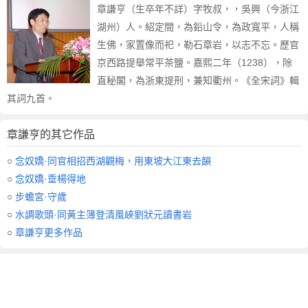
章謙亨（生卒年不詳）字牧叔，，吳興（今浙江
湖州）人。紹定間，為鉛山令，為政寬平，人稱
生佛，家置像而祀，勒石章岩，以志不忘。歷官
京西路提舉常平茶鹽。嘉熙二年（1238），除
直秘閣，為浙東提刑，兼知衢州。《全宋詞》輯
其詞九首。
章謙亨的其它作品
○
念奴嬌·同官相招西湖觀梅，用東坡大江東去韻
○
念奴嬌·垂楊得地
○
步蟾宮·守歲
○
水調歌頭·同黃主簿登清風峽劉狀元讀書岩
○
章謙亨更多作品