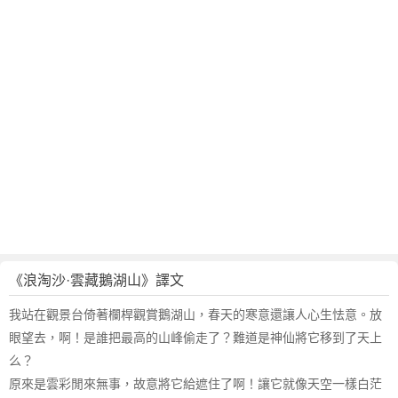
·
雲
藏
鵝
湖
山
賞
析
作
者
章
謙
亨
簡
《浪淘沙·雲藏鵝湖山》譯文
介
我站在觀景台倚著欄桿觀賞鵝湖山，春天的寒意還讓人心生怯意。放
眼望去，啊！是誰把最高的山峰偷走了？難道是神仙將它移到了天上
么？
原來是雲彩閒來無事，故意將它給遮住了啊！讓它就像天空一樣白茫