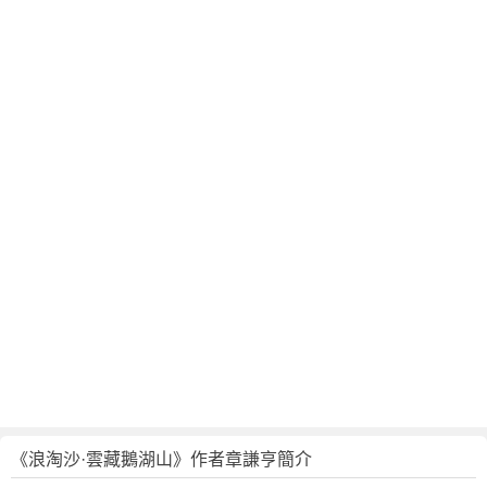
《浪淘沙·雲藏鵝湖山》作者章謙亨簡介