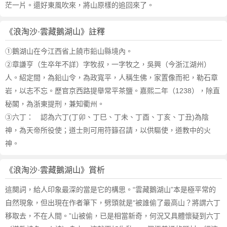
茫一片。還好東風吹來，將山原樣的追回來了。
《浪淘沙·雲藏鵝湖山》註釋
①鵝湖山在今江西省上饒市鉛山縣境內。
②章謙亨（生卒年不詳）字牧叔，一字牧之，吳興（今浙江湖州）
人。紹定間，為鉛山令，為政寬平，人稱生佛，家置像而祀，勒石章
岩，以志不忘。歷官京西路提舉常平茶鹽。嘉熙二年（1238），除直
秘閣，為浙東提刑，兼知衢州。
③六丁： 認為六丁(丁卯、丁巳、丁未、丁酉、丁亥、丁丑)為陰
神，為天帝所役使；道士則可用符籙召請，以供驅使，道教中的火
神。
《浪淘沙·雲藏鵝湖山》賞析
這闋詞，給人印象最深的當是它的構思。“雲藏鵝湖山”本是極平常的
自然現象，但出現在作者筆下，劈頭就是“被誰偷了最高山？將謂六丁
移取去，不在人間。”山被偷，已是相當新奇，何況又具體懷疑到六丁