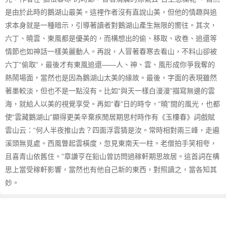
是由於此時的鵝湖山最美。這裡作者沒有直說山美，但他的情趣與追
求本身就是一種暗示，引導著讀者對鵝湖山產生無限的嚮往。其次，
六丁、曉雲、東風都是優美的，而構想出的偷、移取、收卷、追還等
情節也如神話一樣美麗動人。再說，人冒著春寒去看山，不料山卻被
六丁“偷取”，最後才有東風追還——人、神、雲、風形成你爭我奪的
熱鬧場面，當然也是因為鵝湖山太美的緣故。最後，字面的表現雖然
著墨較淡，但也不是一點沒有。比如“與天一樣白漫漫”描寫無邊的雲
海，就給人以美的視覺享受。再如“春”日的時令，“曉”間的風光，也都
使“雲藏鵝湖山”顯得更美辛棄疾閒居期思村時作有《玉樓春》詞戲賦
雲山云：“何人半夜推山去？四面浮雲猜是汝。常時相對兩三峰，走遍
溪頭無覓處。西風瞥起雲橫度，忽見東南天一柱。老僧拍手笑相夸，
且喜青山依舊住。”章謙亨在鉛山曾訪問過稼軒期思故居。這首詞在構
思上當受稼軒影響，當然也有他自己新的東西，對照讀之，當各知其
妙。