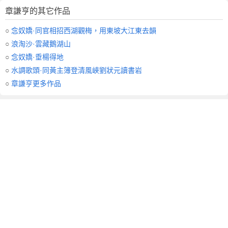
章謙亨的其它作品
○
念奴嬌·同官相招西湖觀梅，用東坡大江東去韻
○
浪淘沙·雲藏鵝湖山
○
念奴嬌·垂楊得地
○
水調歌頭·同黃主簿登清風峽劉狀元讀書岩
○
章謙亨更多作品