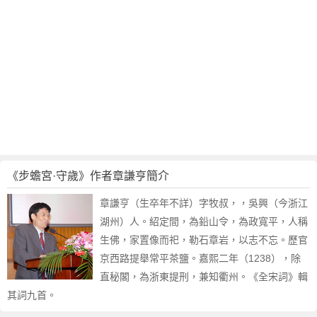
《步蟾宮·守歲》作者章謙亨簡介
章謙亨（生卒年不詳）字牧叔，，吳興（今浙江
湖州）人。紹定間，為鉛山令，為政寬平，人稱
生佛，家置像而祀，勒石章岩，以志不忘。歷官
京西路提舉常平茶鹽。嘉熙二年（1238），除
直秘閣，為浙東提刑，兼知衢州。《全宋詞》輯
其詞九首。