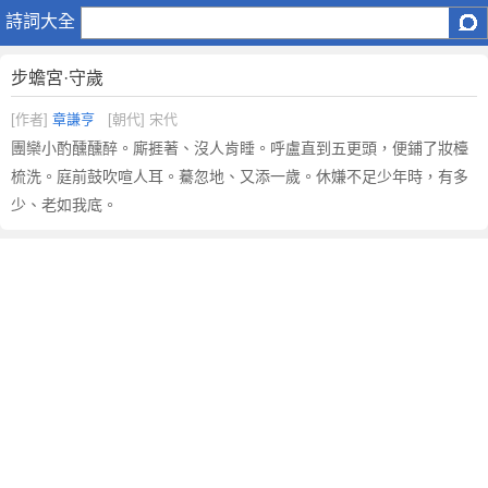
步
詩詞大全
蟾
宮
步蟾宮·守歲
·
守
[作者]
章謙亨
[朝代] 宋代
歲
團欒小酌醺醺醉。廝捱著、沒人肯睡。呼盧直到五更頭，便鋪了妝檯
原
梳洗。庭前鼓吹喧人耳。驀忽地、又添一歲。休嫌不足少年時，有多
文
少、老如我底。
注
釋
譯
文
,
步
蟾
宮
·
守
歲