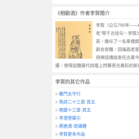
《相勸酒》作者李賀簡介
李賀（公元790年—
老”等千古佳句。李賀
高，擔任了一名奉禮
辭去官職，回福昌老
用神話傳說來托古寓今
擾，使得這顆唐代詩壇上閃著奇光異彩的新星
李賀的其它作品
○
雁門太守行
○
馬詩二十三首·其五
○
南園十三首·其五
○
李憑箜篌引
○
將進酒·琉璃鍾
○
李賀更多作品