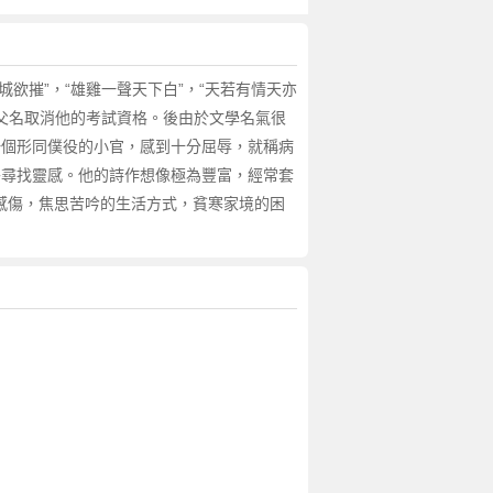
城欲摧”，“雄雞一聲天下白”，“天若有情天亦
犯父名取消他的考試資格。後由於文學名氣很
一個形同僕役的小官，感到十分屈辱，就稱病
外尋找靈感。他的詩作想像極為豐富，經常套
鬱感傷，焦思苦吟的生活方式，貧寒家境的困