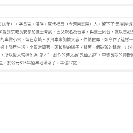
—816年），字長吉，漢族，唐代福昌（今河南宜陽）人，留下了“黑雲壓城
20歲到京城長安參加進士考試。因父親名為晉肅，與進士同音，就以冒
郎的卑微小官，留在京城。李賀本來胸懷大志，性情傲岸，如今作了這樣
家過上隱居生活。李賀常騎著一頭跛腳的驢子，背著一個破舊的錦囊，出
，所以後人常稱他為“鬼才”，創作的詩文為“鬼仙之辭”。李賀長期的抑
，於公元816年過早地殞落了，年僅27歲。