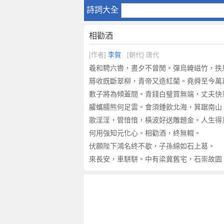
相
詩詞大全
勸
酒
相勸酒
原
文
[作者]
李賀
[朝代] 唐代
注
羲和騁六轡，晝夕不曾閒。彈烏崦嵫竹，抶
釋
蓐收既斷翠柳，青帝又造紅蘭。堯舜至今萬
譯
數子將為傾蓋間。青錢白璧買無端，丈夫快
文
臛蠵臑熊何足雲。會須鍾飲北海，箕踞南山
,
相
歌淫淫，管愔愔，橫波好送雕題金。人生得
勸
何用強知元化心。相勸酒，終無輟。
酒
伏願陛下鴻名終不歇，子孫綿如石上葛。
賞
來長安，車駢駢。中有梁冀舊宅，石崇故園
析
作
者
李
賀