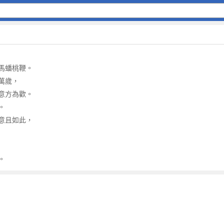
馬蟠桃鞭。
萬歲，
意方為歡。
。
意且如此，
。