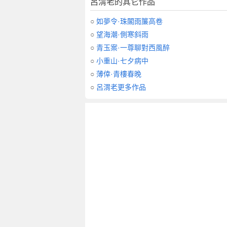
呂渭老的其它作品
不
通
○
如夢令·珠閣雨簾高卷
，
○
望海潮·側寒斜雨
偶
○
青玉案·一尊聊對西風醉
伯
○
小重山·七夕病中
禧
○
薄倖·青樓春晚
去
，
○
呂渭老更多作品
間
錄
前
所
賦
，
復
作
一
首
賞