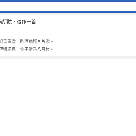
前所賦，復作一首
記垂垂雪，酌酒猶殘片片霞。
雁通訊息，仙子當乘八月槎。