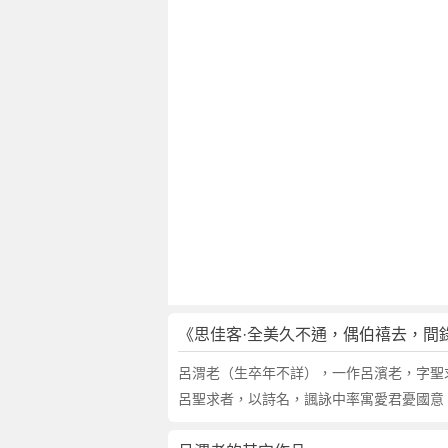
賦
，
復
作
一
首
原
文
注
釋
譯
文
,
思
佳
《思佳客·全美久不通，偶伯禧去，間
客
·
呂渭老（生卒年不詳），一作呂濱老，字聖
全
呂聖求者，以詩名，諷詠中率寓愛君憂國意。
美
久