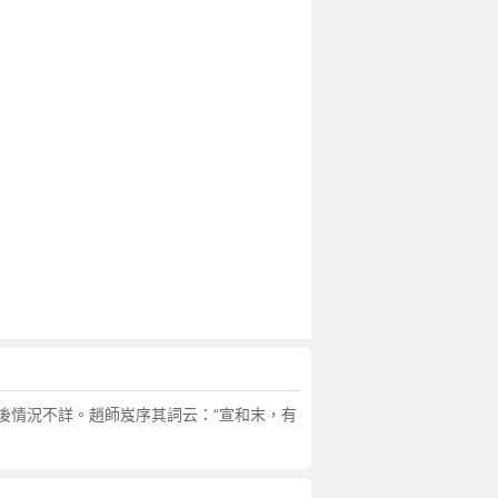
後情況不詳。趙師岌序其詞云：“宣和末，有