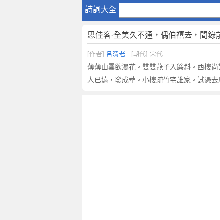
思
詩詞大全
佳
客
思佳客·全美久不通，偶伯禧去，間錄
·
全
[作者]
呂渭老
[朝代] 宋代
美
薄薄山雲欲濕花。雙雙燕子入簾斜。西樓尚
久
人已遠，發成華。小樓疏竹宅誰家。試憑去
不
通
，
偶
伯
禧
去
，
間
錄
前
所