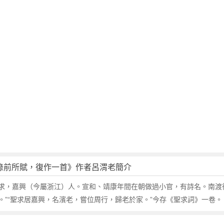
錄前所賦，復作一首》作者呂渭老簡介
求，嘉興（今屬浙江）人。宣和、靖康年間在朝做過小官，有詩名。南渡
”“聖求居嘉興，名濱老，嘗位周行，歸老於家。”今存《聖求詞》一卷。