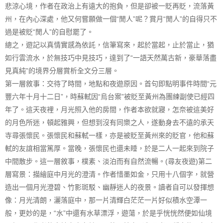
悲涼心境，作者在政治上有遠大的抱負，但是卻被一貶再貶，流落黃
州，在內心深處，他又何嘗願做一個“閒人”呢？賞月“閒人”的自得只不
過是被貶“閒人”的自慰罷了。
總之，遊記以真情實感為依託，信筆寫來，起於當起，止於當止，猶
如行雲流水，於無技巧中見技巧，達到了“一語天然萬古新，豪華落盡
見真純”的境界分層賞析全文分三層。
第一層敘事：交待了時間，地點和夜遊原因。首句即點明事件時間“元
豐六年十月十二日”，時蘇軾因“烏台案”被貶至黃州為團練副使已經四
年了。這天夜裡，月光照入他的房間，作者本欲就寢，怎奈被這美好
的月色所迷，頓起雅興，但想到沒有同樂之人，遂動身去不遠的承天
寺尋張懷民。張懷民和蘇軾一樣，亦是被貶至黃州來的貶官，他和蘇
軾的友誼相當篤厚。當晚，張懷民也還未睡，於是二人一起來到院子
中間散步。這一層敘事，樸素、淡泊而有自然流暢。(尋友夜遊)第二
層寫景：描繪庭中月光的澄清。作者惜墨如金，只用十八個字，就營
造出一個月光澄碧、竹影斑駁、幽靜迷人的夜景。讀者自可以發揮想
像：月光清朗，灑落庭中，那一片清輝白茫茫一片好似積水空潭一
般，更妙的是，“水”中還有水草漂浮，遊蕩，於是乎恍恍然便如仙境