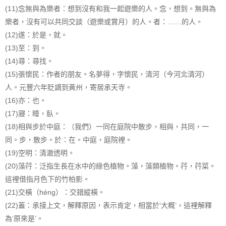
(11)念無與為樂者：想到沒有和我一起遊樂的人。念，想到。無與為
樂者，沒有可以共同交談（遊樂或賞月）的人。者：……的人。
(12)遂：於是，就。
(13)至：到。
(14)尋：尋找。
(15)張懷民：作者的朋友。名夢得，字懷民，清河（今河北清河）
人。元豐六年貶謫到黃州，寄居承天寺。
(16)亦：也。
(17)寢：睡，臥。
(18)相與步於中庭：（我們）一同在庭院中散步，相與，共同，一
同。步，散步。於：在。中庭，庭院裡。
(19)空明：清澈透明。
(20)藻荇：泛指生長在水中的綠色植物。藻，藻類植物。荇，荇菜。
這裡借指月色下的竹柏影。
(21)交橫（héng）：交錯縱橫。
(22)蓋：承接上文，解釋原因，表示肯定，相當於‘大概’，這裡解釋
為‘原來是’。