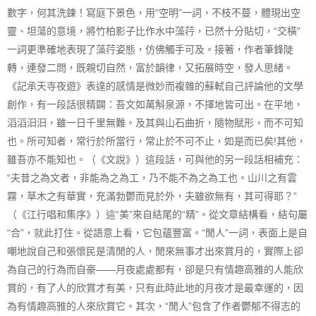
數字，何其洗鍊！寫庭下景色，用“空明”一詞，不枝不蔓，體現出空
靈、坦蕩的意境，將竹柏影子比作水中藻荇，已然十分貼切，“交橫”
一詞更準確地表現了藻荇姿態，仿佛觸手可及。接著，作者筆鋒陡
轉，連發二問，既親切自然，富於韻律，又拓展時空，發人思緒。
《記承天寺夜遊》表達的感情是微妙而複雜的蘇軾自己評論他的文學
創作，有一段話很精闢：吾文如萬斛泉源，不擇地皆可出。在平地，
滔滔汩汩，雖一日千里無難。及其與山石曲折，隨物賦形，而不可知
也。所可知者，常行於所當行，常止於不可不止，如是而已矣!其他，
雖吾亦不能知也。（《文說》）這段話，可與他的另一段話相補充：
“夫昔之為文者，非能為之為工，乃不能不為之為工也。山川之有雲
霧，草木之有華實，充滿勃鬱而見於外，夫雖欲無有，其可得耶？”
（《江行唱和集序》）這“美”來自結尾的“精”。從文章結構看，結句屬
“合”，就此打住。從語意上看，它包蘊豐富。“閒人”一詞，表面上是自
嘲地說自己和張懷民是清閒的人，閒來無事才出來賞月的，實際上卻
為自己的行為而自豪——月夜處處都有，卻是只有情趣高雅的人能欣
賞的，有了人的欣賞才有美，只有此時此地的月夜才是最幸運的，因
為有情趣高雅的人來欣賞它。其次，“閒人”包含了作者鬱郁不得志的