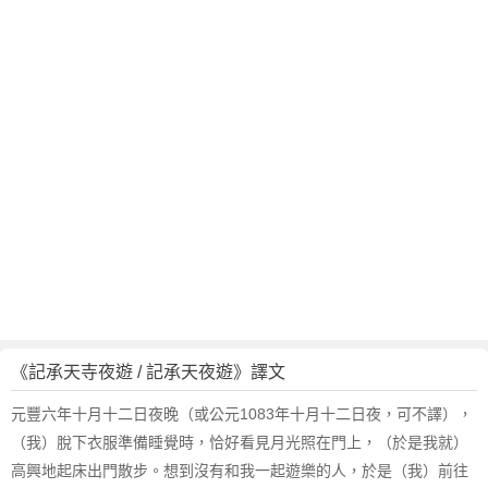
記
承
天
寺
夜
遊
/
記
承
天
夜
遊
賞
析
作
《記承天寺夜遊 / 記承天夜遊》譯文
者
蘇
元豐六年十月十二日夜晚（或公元1083年十月十二日夜，可不譯），
軾
（我）脫下衣服準備睡覺時，恰好看見月光照在門上，（於是我就）
簡
高興地起床出門散步。想到沒有和我一起遊樂的人，於是（我）前往
介