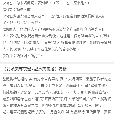
(23)也：句末語氣詞，表判斷。（蓋……也：原來是。）
(24)為：動詞。做。
(25)但少閒人如吾兩人者耳：只是很少有像我們兩個這樣的閒人罷
了。但，只（是）僅僅。
(26)閒人：閒散的人。這裡是指不汲汲於名利而能從容流連光景的
人。蘇軾這時被貶為黃州團練副使，這裡是一個有職無權的官，所以
他十分清閒，自稱“閒人”。首先“閒人”指具有情趣雅致，能欣賞美景的
人。其次“閒人”反映了作者仕途失意的苦悶心境。
(27)耳：語氣詞，“罷了”。
《記承天寺夜遊 / 記承天夜遊》賞析
整體賞析這裡的“美”首先來自內容的“真”。東月朗照，激發了作者的遊
興，想到沒有“與樂者”，未免美中不足，因而尋伴，這時錯覺生趣，
情感觸動，於是記下此景此情，順理成章，一切是那么的和諧自然，
毫無雕飾造作之感。這“美”來自語言的“純”。筆記如同拉家常，娓娓敘
來。雖然沒有奇景之處，但卻不能增刪或改動什么字眼兒。點明日
期，是筆記體遊記所必須的，“月色入戶”與“欣然起行”互為因果，寥寥