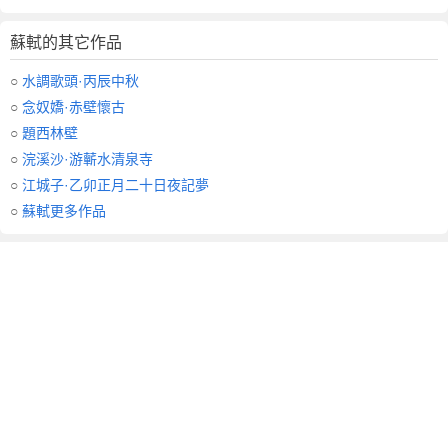
蘇軾的其它作品
○
水調歌頭·丙辰中秋
○
念奴嬌·赤壁懷古
○
題西林壁
○
浣溪沙·游蘄水清泉寺
○
江城子·乙卯正月二十日夜記夢
○
蘇軾更多作品