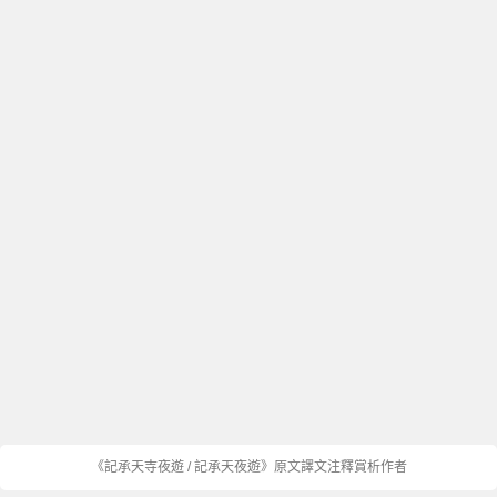
《記承天寺夜遊 / 記承天夜遊》原文譯文注釋賞析作者