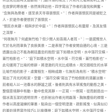
以想見他這時交遊斷絕、門庭冷落的境況；只有月光毫無勢利之情，
在寂寥的寒夜裡，依然來拜訪他。四字寫出了作者的喜悅和興奮。
“念無與為樂者，遂至承天寺尋張懷民。”：作者與張懷民同是被貶之
人，於是作者便想到了張懷民。
“懷民亦未寢，相與步於中庭。”：作者與張懷民心有靈犀，及其友情
之深厚。
“何夜無月？何處無竹柏？但少閒人如吾兩人者耳。”：一是感慨世人
忙於名利而辜負了良辰美景，二是表現了作者安閒自適的心境，三是
透露出自己不能為朝廷盡忠的抱怨“庭下如積水空明，水中藻荇交橫，
蓋竹柏影也。”：“庭下如積水空明，水中藻、荇交橫，蓋竹柏影也”。
此句運用了比喻的修辭，將澄澈的月光比成積水，用交錯相生的水草
比喻竹柏的影子，虛實相生，相映成趣，化無形為有形。“積水空明”
寫出了月光的皎潔，空靈，“藻荇交橫”寫出了竹柏倒影的清麗淡雅。
前者給人以一池春水的靜謐之感，後者則具有水草搖曳的動態之美，
整個意境靜中有動，動中愈見其靜，一正寫，一側寫，從而創造出一
個冰清玉潔的透明世界，也折射出作者光明磊落、胸無塵俗的襟懷。
作者以高度凝練的筆墨，點染出一個空明澄澈、疏影搖曳、似真似幻
的美妙境界寫作技巧1.比喻傳神：庭下如積水空明，水中藻荇交橫，