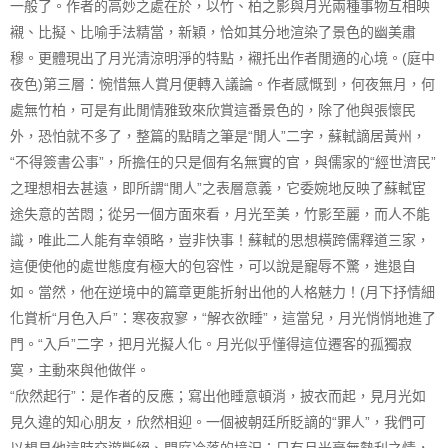
一般了。作者的高妙之處在於，以竹、柏之影與月光兩種事物互相映
襯、比擬、比喻手法精當，新穎，恰如其分地渲染了景色的幽美肅
穆。更體現出了月光清涼明淨的特點，襯托出作者閒適的心境。(庭中
夜色)第三層：惋惜無人賞月便轉入議論。作者感慨到，何夜無月，何
處無竹柏，可是有此閒情雅致來欣賞這番景色的，除了他與張懷民
外，恐怕就不多了，整篇的點睛之筆是“閒人”二字，蘇軾謫居黃州，
“不得簽書公事”，所擔任的只是個有名無實的官，與儒家的“經世濟民”
之理想相去甚遠，即所謂“閒人”之表層意義，它委婉地反映了蘇軾宦
途失意的苦悶；從另一個方面來看，月光至美，竹影至麗，而人不能
識，唯此二人能有幸領略，豈非快事！蘇軾的思想橫跨儒釋道三家，
這便使他的處世態度有極大的包容性，可以說是寵辱不驚，進退自
如。當然，他在逆境中的篇章更能折射出他的人格魅力！(月下抒情細
化賞析“月色入戶”：寒夜寂寥，“解衣欲睡”，這當兒，月光悄悄地進了
門。“入戶”二字，把月光擬人化。月光似乎懂得這位遷客的孤獨寂
寞，主動來與他做伴。
“欣然起行”：是作者的反應；寫出他睡意頓消，披衣而起，見月光如
見久違的知心朋友，欣然相迎。一個被朝廷所貶謫的“罪人”，我們可