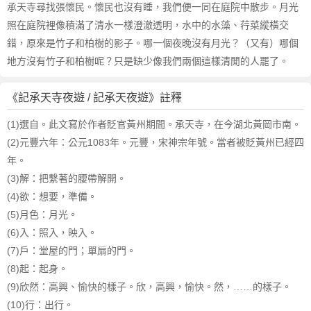
承天寺尋找張懷民。懷民也沒有睡，我們便一同在庭院中散步。月光
照在庭院裡像積滿了清水一樣澄澈透明，水中的水藻、荇菜縱橫交
錯，原來是竹子和柏樹的影子。哪一個夜晚沒有月光？（又有）哪個
地方沒有竹子和柏樹呢？只是缺少像我們兩個這樣清閒的人罷了。
《記承天寺夜遊 / 記承天夜遊》註釋
(1)選自。此文寫於作者貶官黃州期間。承天寺，在今湖北黃岡市南。
(2)元豐六年：公元1083年。元豐，宋神宗年號。當者被貶黃州已經四
年。
(3)解：把繫著的腰帶解開。
(4)欲：想要，準備。
(5)月色：月光。
(6)入：照入，映入。
(7)戶：堂屋的門；單扇的門。
(8)起：起身。
(9)欣然：高興、愉快的樣子。欣，高興，愉快。然，……的樣子。
(10)行：出行。