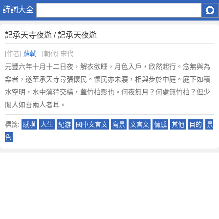
記
詩詞大全
承
天
記承天寺夜遊 / 記承天夜遊
寺
夜
[作者]
蘇軾
[朝代] 宋代
遊
元豐六年十月十二日夜，解衣欲睡，月色入戶，欣然起行。念無與為
/
樂者，遂至承天寺尋張懷民。懷民亦未寢，相與步於中庭。庭下如積
記
水空明，水中藻荇交橫，蓋竹柏影也。何夜無月？何處無竹柏？但少
承
閒人如吾兩人者耳。
天
夜
標籤:
感嘆
人生
紀游
國中文言文
寫景
文言文
情感
其他
目的
景
遊
色
原
文
注
釋
譯
文
,