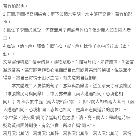
蓋竹柏影也。
2.正面/側面描寫相結合：庭下如積水空明，水中藻荇交橫，蓋竹柏影
也。
3.抓住了瞬間的感受：何夜無月？何處無竹柏？但少閒人如吾兩人者
耳。
4.虛實（動、靜）結合：把竹柏（實、靜）比作了水中的荇藻（虛、
動）。
文章寫作特點1.信筆疏意，隨物賦形。2.描寫月色，如詩如畫。3.語言
凝練含蓄，饒有餘味作者心境雖然自己有欣賞美景的樂趣，但是並不
得意。將自己寄情于山水之間，有失意的自我排解。
——本文體現二人友情的句子：念無與為樂者，遂至承天寺尋張懷民
（唯張懷民可與同樂）；懷民亦未寢（兩人遭遇相同，心境也相
同）； 相與步於中庭（兩人親密無間）； 但少閒人如吾兩人者耳（兩
人遭遇相同，心境相同，志趣也相同，是真正志同道合的朋友）。
“水中藻、荇交橫”說明了當時月色之濃、清、亮。閒人：蘇軾這時被
貶為黃州團練副使，有名無實，所以自稱“閒人”。
寫月突出其明，寫境突出其靜，寫影突出其形，寫人突出其閒，寫情