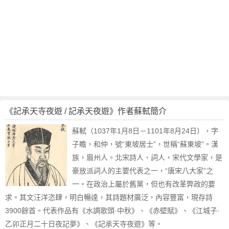
《記承天寺夜遊 / 記承天夜遊》作者蘇軾簡介
蘇軾（1037年1月8日－1101年8月24日），字
子瞻，和仲，號“東坡居士”，世稱“蘇東坡”。漢
族，眉州人。北宋詩人、詞人，宋代文學家，是
豪放派詞人的主要代表之一，“唐宋八大家”之
一。在政治上屬於舊黨，但也有改革弊政的要
求。其文汪洋恣肆，明白暢達，其詩題材廣泛，內容豐富，現存詩
3900餘首。代表作品有《水調歌頭·中秋》、《赤壁賦》、《江城子·
乙卯正月二十日夜記夢》、《記承天寺夜遊》等。