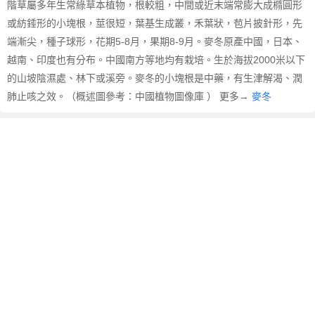
階草屬多年生常綠草本植物，根較粗，中間或近末端常膨大成橢圓形
或紡錘形的小塊根，莖很短，葉基生成叢，禾葉狀，苞片披針形，先
端漸尖，種子球形，花期5-8月，果期8-9月。麥冬原產中國，日本、
越南、印度也有分布。中國南方等地均有栽培。生於海拔2000米以下
的山坡陰濕處、林下或溪旁。麥冬的小塊根是中藥，有生津解渴、潤
肺止咳之效。（概述圖參考：中國植物圖像庫 ） 更多→
麥冬