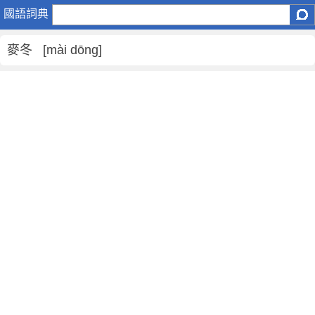
麥
國語詞典
冬
是
麥冬 [mài dōng]
什
麼
意
思
,
麥
冬
的
解
釋
,
麥
冬
的
反
義