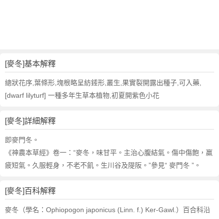
詞
近
義
詞
,
麥
[麥冬]基本解釋
冬
的
總狀花序,葉條形,塊根略呈紡錘形,叢生,果實裂開露出種子,可入藥,
意
[dwarf lilyturf] 一種多年生草本植物,初夏開紫色小花
思
,
[麥冬]詳細解釋
麥
冬
即麥門冬。
的
《神農本草經》卷一：“麥冬，味甘平。主治心腹結氣。傷中傷飽，羸
英
疲短氣。久服輕身，不老不飢。生川谷及隄阪。”參見“ 麥門冬 ”。
文
翻
譯
[麥冬]百科解釋
麥冬（學名：Ophiopogon japonicus (Linn. f.) Ker-Gawl.）百合科沿