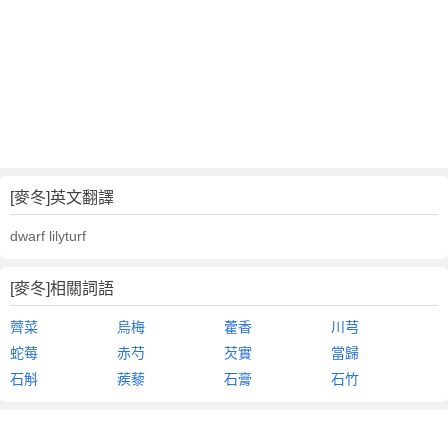
[麥冬]英文翻譯
dwarf lilyturf
[麥冬]相關詞語
薺菜
烏梅
藿香
川芎
蛇莓
赤芍
芡實
當歸
石斛
蒺藜
石膏
石竹