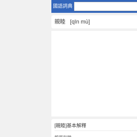
親
國語詞典
睦
是
親睦 [qīn mù]
什
麼
意
思
,
親
睦
的
解
釋
,
親
睦
的
反
[親睦]基本解釋
義