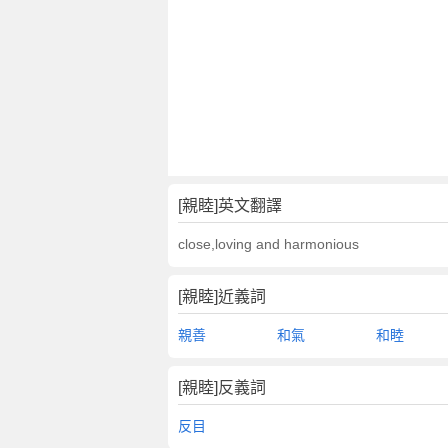
[親睦]英文翻譯
close,loving and harmonious
[親睦]近義詞
親善
和氣
和睦
[親睦]反義詞
反目