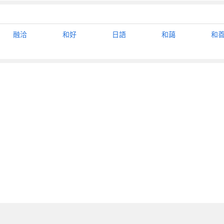
融洽
和好
日語
和藹
和