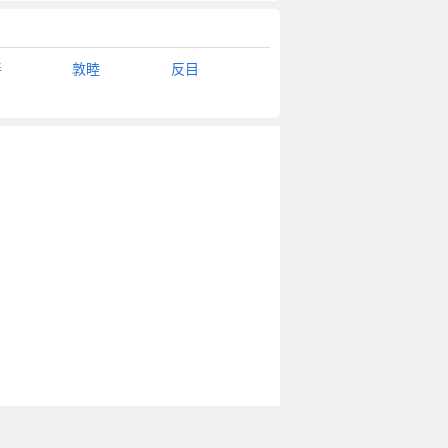
善
敦睦
反目