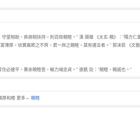
守望相助，疾病相扶持，則百姓親睦。” 漢 揚雄 《太玄·親》：“陽方仁愛
富薄厚，信實姦欺之不齊，君一與之親睦，莫有違言者。” 郭沫若 《文藝
”
住必速平，棄余親睦恩，輸力竭忠貞。” 張銑 註：“親睦，親戚也。”
 意思是親厚和睦 更多→
親睦