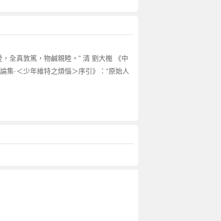
，全真敦篤，物鹹親睦。” 清 劉大櫆 《中
論集·＜少年維特之煩惱＞序引》：“原始人