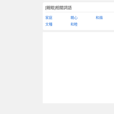
[親睦]相關詞語
家庭
親心
和諧
文種
和睦