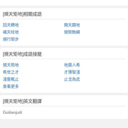
[規天矩地]相關成語
回天轉地
開天闢地
補天柱地
規矩鉤繩
規行矩步
[規天矩地]成語接龍
規天矩地
地廣人希
希世之才
才薄智淺
淺嘗輒止
止戈為武
查看更多
[規天矩地]英文翻譯
Guitianjudi