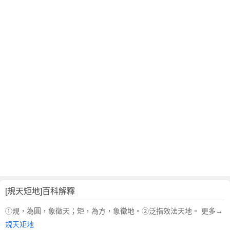
翻
譯
[規天矩地]百科解釋
①規，為圓，象徵天；矩，為方，象徵地。②泛指效法天地。 更多→
規天矩地