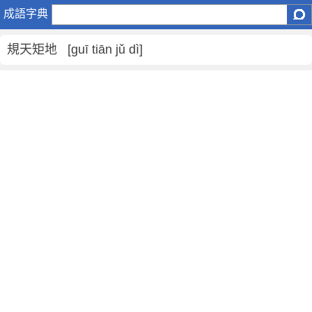
規
成語字典
天
矩
規天矩地 [guī tiān jǔ dì]
地
是
什
麼
意
思
,
規
天
矩
地
的
解
釋
,
造