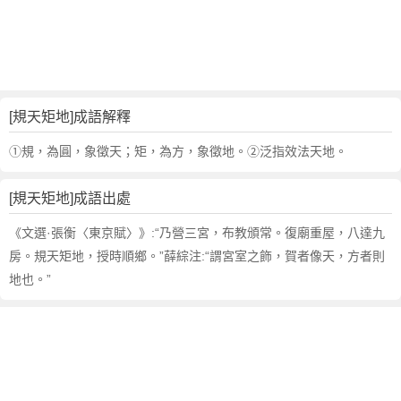
句
,
出
處
,
規
[規天矩地]成語解釋
天
矩
①規，為圓，象徵天；矩，為方，象徵地。②泛指效法天地。
地
的
[規天矩地]成語出處
意
思
《文選·張衡〈東京賦〉》:“乃營三宮，布教頒常。復廟重屋，八達九
,
房。規天矩地，授時順鄉。”薛綜注:“謂宮室之飾，賀者像天，方者則
成
地也。”
語
故
事
,
英
文