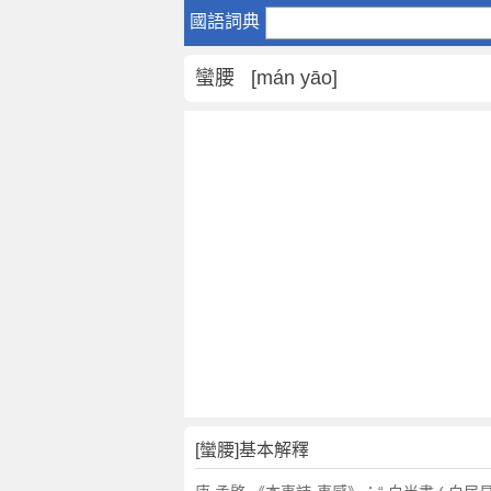
蠻
國語詞典
腰
是
蠻腰 [mán yāo]
什
麼
意
思
,
蠻
腰
的
解
釋
,
蠻
腰
的
反
[蠻腰]基本解釋
義