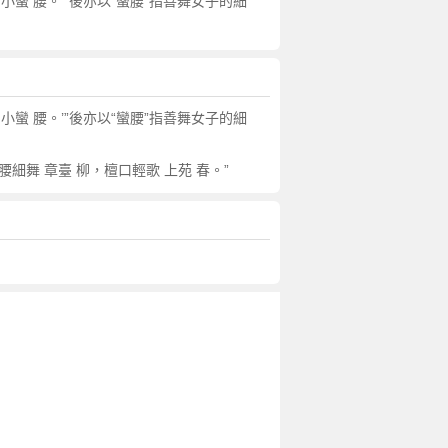
 小蠻 腰。’”後亦以“蠻腰”指善舞女子的細
 小蠻 腰。’”後亦以“蠻腰”指善舞女子的細
細舞 章臺 柳，檀口輕歌 上苑 春。”