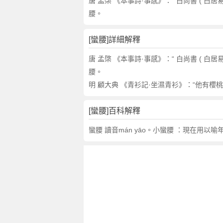
詞
唐 孟棨 《本事詩·事感》：“ 白尚書 ( 白
近
腰。
義
詞
[蠻腰]詳細解釋
,
蠻
唐 孟棨 《本事詩·事感》：“ 白尚書 ( 白
腰
腰。
的
明 顧大典 《青衫記·坐濕青衫》：“他有櫻桃
意
思
[蠻腰]百科解釋
,
蠻
蠻腰 讀音mán yāo。小蠻腰 ：現在用以
腰
的
英
文
翻
譯