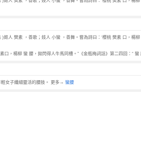
居易 )姬人 樊素 ，善歌；妓人 小蠻 ，善舞。嘗為詩曰：‘櫻桃 樊素 口，楊柳
居易 )姬人 樊素 ，善歌；妓人 小蠻 ，善舞。嘗為詩曰：‘櫻桃 樊素 口，楊柳
素口，楊柳 蠻 腰，拋閃得人牛馬同槽。”《金瓶梅詞話》第二四回：“ 蠻 腰
喻年輕女子纖細靈活的腰肢。 更多→
蠻腰