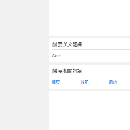
[蠻腰]英文翻譯
Waist
[蠻腰]相關詞語
細腰
減肥
肌肉