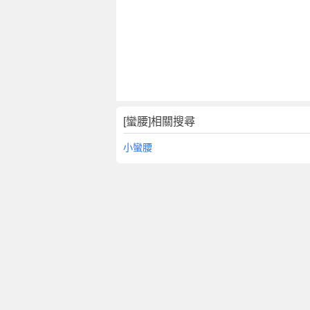
[蠻腰]相關搜尋
小蠻腰