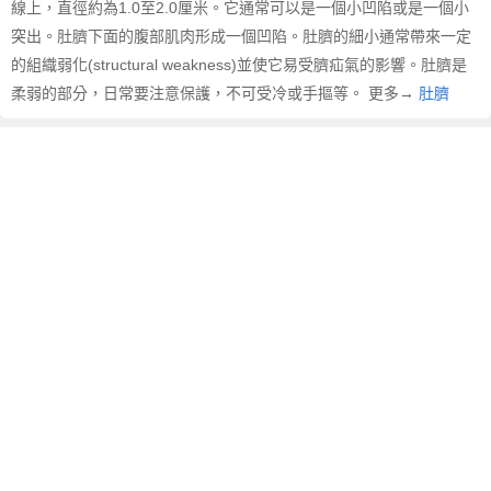
線上，直徑約為1.0至2.0厘米。它通常可以是一個小凹陷或是一個小
突出。肚臍下面的腹部肌肉形成一個凹陷。肚臍的細小通常帶來一定
的組織弱化(structural weakness)並使它易受臍疝氣的影響。肚臍是
柔弱的部分，日常要注意保護，不可受冷或手摳等。 更多→
肚臍