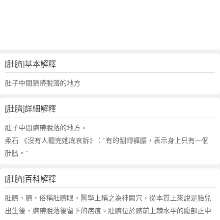
詞
近
義
詞
,
肚
[肚臍]基本解釋
臍
的
肚子中間臍帶脫落的地方
意
思
[肚臍]詳細解釋
,
肚
肚子中間臍帶脫落的地方。
臍
柔石 《沒有人聽完她底哀訴》：“有的翻轉褲腰，表示身上只有一個
的
肚臍。”
英
文
[肚臍]百科解釋
翻
譯
肚臍、臍，俗稱肚臍眼，醫學上稱之為神闕穴，從本質上來說是胎兒
出生後，臍帶脫落後留下的疤痕。肚臍位於髂前上棘水平的腹部正中