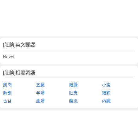
[肚臍]英文翻譯
Navel
[肚臍]相關詞語
肌肉
五臟
結腸
小腹
解剖
孕婦
肚皮
結節
舌苔
產婦
腹肌
內臟