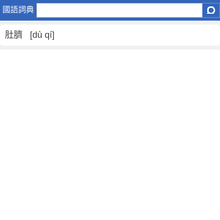
肚
國語詞典
臍
是
肚臍 [dù qí]
什
麼
意
思
,
肚
臍
的
解
釋
,
肚
臍
的
反
義