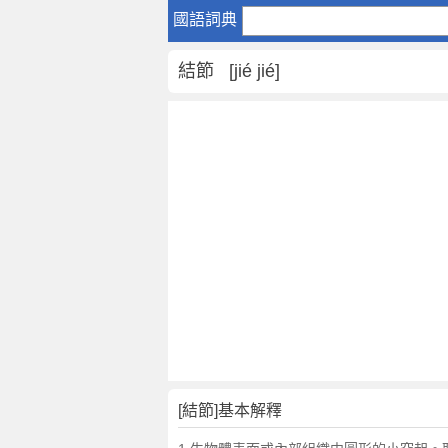
結
國語詞典
節
是
結節 [jié jié]
什
麼
意
思
,
結
節
的
解
釋
,
結
節
的
反
[結節]基本解釋
義