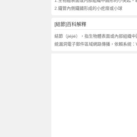
詞
1.生物體表面或內部組織中圓形的小突起
近
2.鐵管內側鐵鏽形成的小疙瘩或小球
義
詞
[結節]百科解釋
,
結
結節（jiéjié），指生物體表面或內部組織
節
統漏洞電子郵件區域網路傳播，依賴系統：WIN9
的
意
思
,
結
節
的
英
文
翻
譯