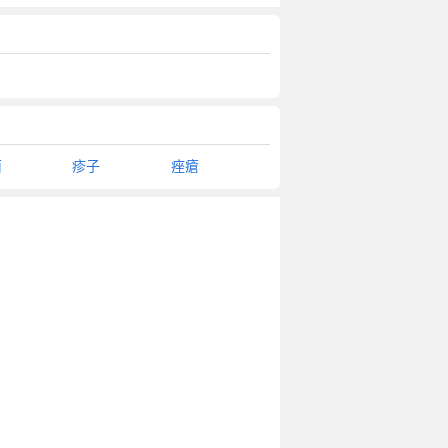
菌
疹子
痤瘡