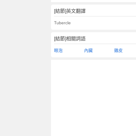
[結節]英文翻譯
Tubercle
[結節]相關詞語
眼泡
內臟
雞皮