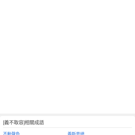
[義不取容]相關成語
不動聲色
義斷恩絕