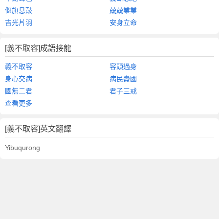
偃旗息鼓
兢兢業業
吉光片羽
安身立命
[義不取容]成語接龍
義不取容
容頭過身
身心交病
病民蠱國
國無二君
君子三戒
查看更多
[義不取容]英文翻譯
Yibuqurong