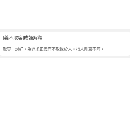
句
,
出
處
,
義
[義不取容]成語解釋
不
取
取容：討好。為追求正義而不取悅於人。指人剛直不阿。
容
的
意
思
,
成
語
故
事
,
英
文