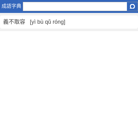
義
成語字典
不
取
義不取容 [yì bù qǔ róng]
容
是
什
麼
意
思
,
義
不
取
容
的
解
釋
,
造