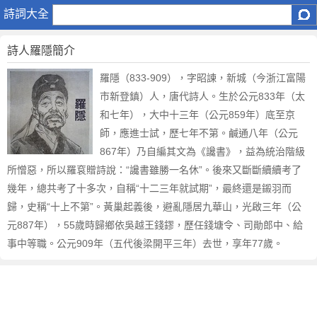
羅
詩詞大全
隱
詩人羅隱簡介
羅隱（833-909），字昭諫，新城（今浙江富陽
市新登鎮）人，唐代詩人。生於公元833年（太
和七年），大中十三年（公元859年）底至京
師，應進士試，歷七年不第。鹹通八年（公元
867年）乃自編其文為《讒書》，益為統治階級
所憎惡，所以羅袞贈詩說：“讒書雖勝一名休”。後來又斷斷續續考了
幾年，總共考了十多次，自稱“十二三年就試期”，最終還是鎩羽而
歸，史稱“十上不第”。黃巢起義後，避亂隱居九華山，光啟三年（公
元887年），55歲時歸鄉依吳越王錢鏐，歷任錢塘令、司勛郎中、給
事中等職。公元909年（五代後梁開平三年）去世，享年77歲。