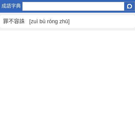
罪
成語字典
不
容
罪不容誅 [zuì bù róng zhū]
誅
是
什
麼
意
思
,
罪
不
容
誅
的
解
釋
,
造