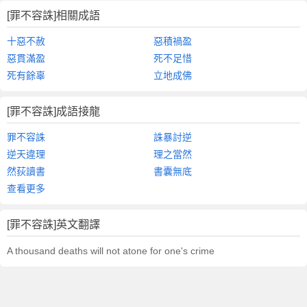
[罪不容誅]相關成語
十惡不赦
惡積禍盈
惡貫滿盈
死不足惜
死有餘辜
立地成佛
[罪不容誅]成語接龍
罪不容誅
誅暴討逆
逆天違理
理之當然
然荻讀書
書囊無底
查看更多
[罪不容誅]英文翻譯
A thousand deaths will not atone for one's crime