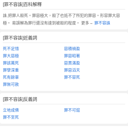
[罪不容誅]百科解釋
誅,把罪人殺死。罪惡極大，殺了也抵不了所犯的罪惡。形容罪大惡
極。 易誤解為罪行還沒有達到被殺的程度。 更多→
罪不容誅
[罪不容誅]近義詞
死不足惜
惡積禍盈
罪大惡極
罪惡昭著
罪該萬死
惡貫滿盈
罪孽深重
罪惡滔天
死有餘辜
罪不容死
罪無可赦
[罪不容誅]反義詞
立地成佛
罪不可逭
罪不至死