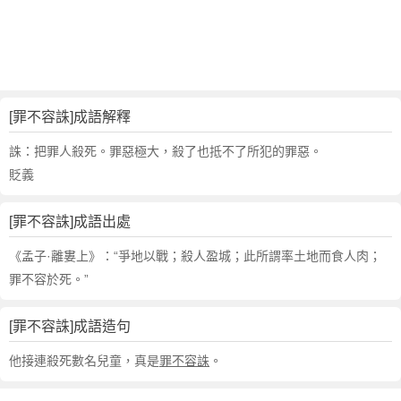
句
,
出
處
,
罪
[罪不容誅]成語解釋
不
容
誅：把罪人殺死。罪惡極大，殺了也抵不了所犯的罪惡。
誅
貶義
的
意
[罪不容誅]成語出處
思
,
《孟子·離婁上》：“爭地以戰；殺人盈城；此所謂率土地而食人肉；
成
罪不容於死。”
語
故
[罪不容誅]成語造句
事
,
他接連殺死數名兒童，真是
罪不容誅
。
英
文