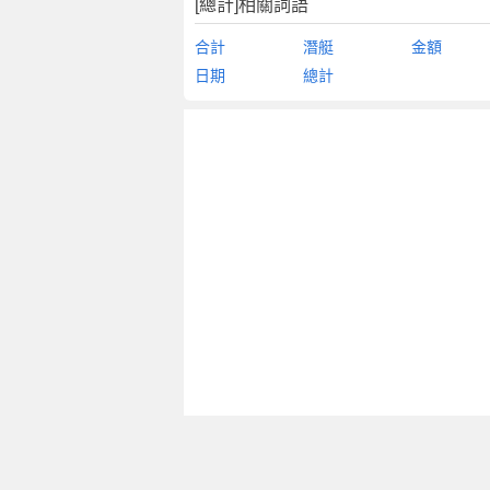
[總計]相關詞語
合計
潛艇
金額
日期
總計