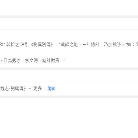
陳” 裴松之 注引《劉廙別傳》：“歲課之能，三年總計，乃加黜陟。”如：
員，目為秀才，掌文簿，總計財貨。”
魏志·劉廙傳》。 更多→
總計