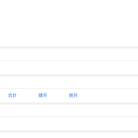
合計
總共
統共