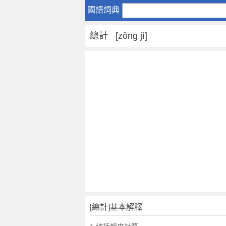
總
國語詞典
計
是
總計 [zǒng jì]
什
麼
意
思
,
總
計
的
解
釋
,
總
計
的
反
[總計]基本解釋
義