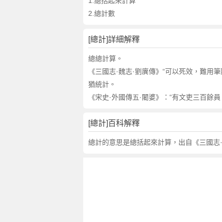
詞
1.總括起來計算
近
2.總計數
義
詞
[總計]詳細解釋
,
總
總總計算。
計
《三國志·魏志·劉廙傳》“可以死效，難用筆
的
猶統計。
意
《宋史·外國傳五·闍婆》：“有文吏三百餘
思
,
[總計]百科解釋
總
計
總計的意思是總括起來計算，出自《三國志·
的
英
文
翻
譯