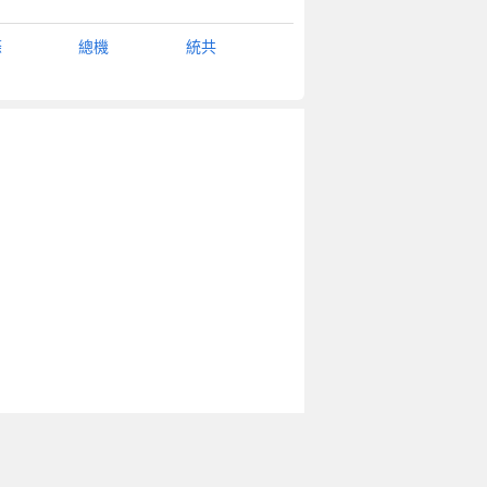
條
總機
統共