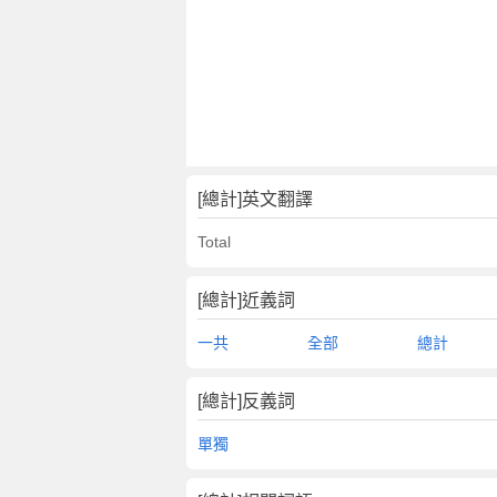
[總計]英文翻譯
Total
[總計]近義詞
一共
全部
總計
[總計]反義詞
單獨