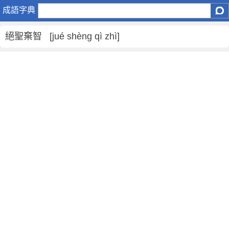
絕
成語字典
聖
棄
絕聖棄智 [jué shèng qì zhì]
智
是
什
麼
意
思
,
絕
聖
棄
智
的
解
釋
,
造