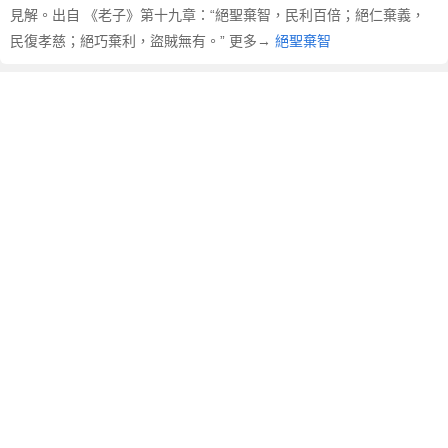
見解。出自 《老子》第十九章：“絕聖棄智，民利百倍；絕仁棄義，
民復孝慈；絕巧棄利，盜賊無有。” 更多→
絕聖棄智