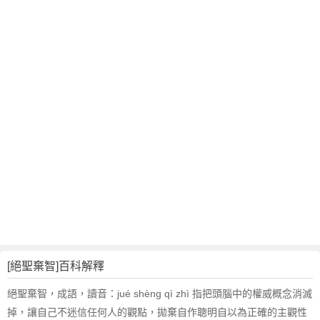
翻
譯
[絕聖棄智]百科解釋
絕聖棄智，成語，讀音：jué shèng qì zhì 指把頭腦中的權威概念消滅
掉，讓自己不迷信任何人的觀點，拋棄自作聰明自以為正確的主觀性