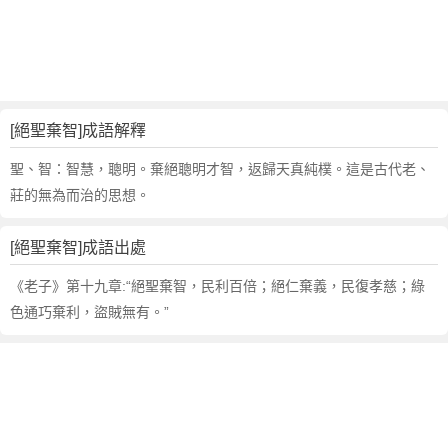
句
,
出
處
,
絕
[絕聖棄智]成語解釋
聖
棄
聖、智：智慧，聰明。棄絕聰明才智，返歸天真純樸。這是古代老、
智
莊的無為而治的思想。
的
意
[絕聖棄智]成語出處
思
,
《老子》第十九章:“絕聖棄智，民利百倍；絕仁棄義，民復孝慈；綠
成
色通巧棄利，盜賊無有。”
語
故
事
,
英
文