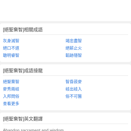
[絕聖棄智]相關成語
灰身滅智
竭忠盡智
絕口不道
絕薪止火
聰明睿智
韜跡隱智
[絕聖棄智]成語接龍
絕聖棄智
智昏菽麥
麥秀兩岐
岐出岐入
入邦問俗
俗不可醫
查看更多
[絕聖棄智]英文翻譯
Abandon sacrament and wisdom