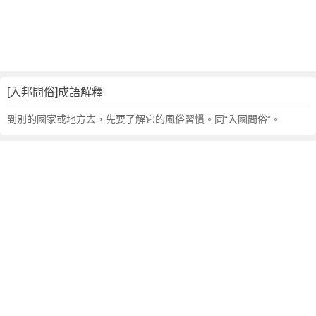
句
,
出
處
,
入
[入邦問俗]成語解釋
邦
問
到別的國家或地方去，先要了解它的風俗習慣。同“入國問俗”。
俗
的
意
思
,
成
語
故
事
,
英
文