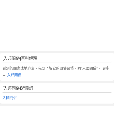
翻
譯
[入邦問俗]百科解釋
到別的國家或地方去，先要了解它的風俗習慣。同“入國問俗”。 更多
→
入邦問俗
[入邦問俗]近義詞
入國問俗