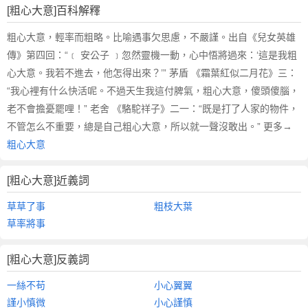
[粗心大意]百科解釋
粗心大意，輕率而粗略。比喻遇事欠思慮，不嚴謹。出自《兒女英雄
傳》第四回：“﹝ 安公子 ﹞忽然靈機一動，心中悟將過來：‘這是我粗
心大意。我若不進去，他怎得出來？’” 茅盾 《霜葉紅似二月花》三：
“我心裡有什么快活呢。不過天生我這付脾氣，粗心大意，傻頭傻腦，
老不會擔憂罷哩！” 老舍 《駱駝祥子》二一：“既是打了人家的物件，
不管怎么不重要，總是自己粗心大意，所以就一聲沒敢出。” 更多→
粗心大意
[粗心大意]近義詞
草草了事
粗枝大葉
草率將事
[粗心大意]反義詞
一絲不苟
小心翼翼
謹小慎微
小心謹慎