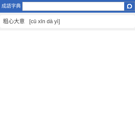
粗
成語字典
心
大
粗心大意 [cū xīn dà yì]
意
是
什
麼
意
思
,
粗
心
大
意
的
解
釋
,
造