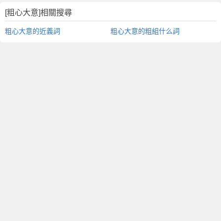
[粗心大意]相關搜尋
粗心大意的近義詞
粗心大意的粗組什么詞