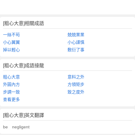
[粗心大意]相關成語
一絲不苟
兢兢業業
小心翼翼
小心謹慎
掉以輕心
敷衍了事
[粗心大意]成語接龍
粗心大意
意料之外
外圓內方
方領矩步
步調一致
致之度外
查看更多
[粗心大意]英文翻譯
be negligent