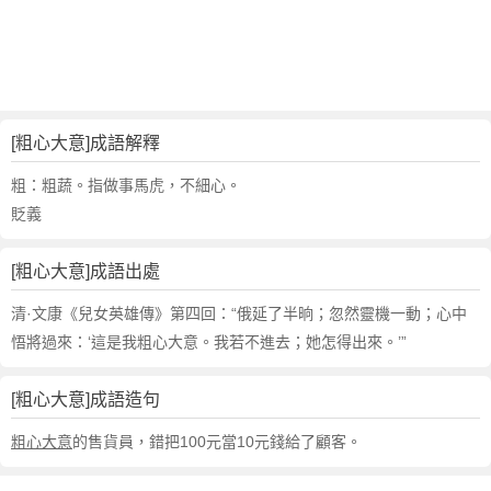
句
,
出
處
,
粗
[粗心大意]成語解釋
心
大
粗：粗蔬。指做事馬虎，不細心。
意
貶義
的
意
[粗心大意]成語出處
思
,
清·文康《兒女英雄傳》第四回：“俄延了半晌；忽然靈機一動；心中
成
悟將過來：‘這是我粗心大意。我若不進去；她怎得出來。’”
語
故
[粗心大意]成語造句
事
,
粗心大意
的售貨員，錯把100元當10元錢給了顧客。
英
文