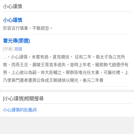
小心謹慎
小心謹慎
形容言行慎重，不敢疏忽。
霍光傳(節選)
[作者]
班固
...，小心謹慎，未嘗有過，甚見親信。 征和二年，衛太子為江充所
敗，而燕王旦、廣陵王胥皆多過失。是時上年老，寵姬鉤弋趙倢伃有
男，上心欲以為嗣，命大臣輔之。察群臣唯光任大重，可屬社稷。上
乃使黃門畫者畫周公負成王朝諸侯以賜光。後元二年春
[小心謹慎]相關搜尋
小心謹慎的近義詞