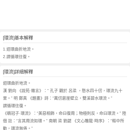
詞
近
義
詞
,
環
[環流]基本解釋
流
的
1.迴環曲折地流。
意
2.謂循環往復。
思
,
[環流]詳細解釋
環
流
迴環曲折地流。
的
漢 劉向 《說苑·雜言》：“ 孔子 觀於 呂梁 ，懸水四十仞，環流九十
英
里。” 明 鄭真 《題畫》詩：“萬仞蒼崖壁立，雙溪碧水環流。”
文
謂循環往復。
翻
譯
《鶡冠子·環流》：“美惡相飾，命曰復周；物極則反，命曰環流。” 陸
佃 註：“言其周流如環。” 南朝 梁 劉勰 《文心雕龍·時序》：“樞中所
動，環流無倦。”