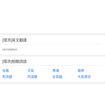
[環流]英文翻譯
circulation
[環流]相關詞語
信風
天氣
寒潮
風帶
對流層
同溫層
反氣鏇
大氣環流