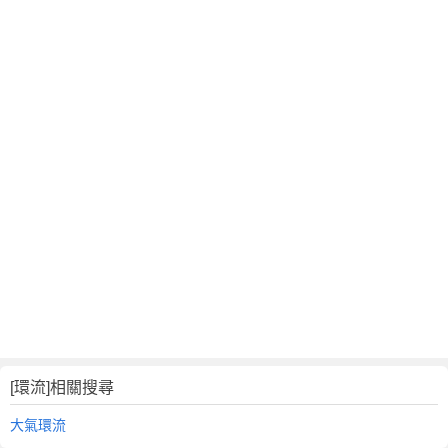
[環流]相關搜尋
大氣環流