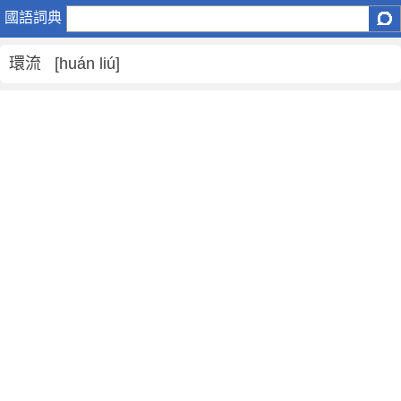
環
國語詞典
流
是
環流 [huán liú]
什
麼
意
思
,
環
流
的
解
釋
,
環
流
的
反
義