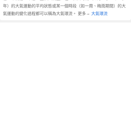
氣
年）的大氣運動的平均狀態或某一個時段（如一周、梅雨期間）的大
環
氣運動的變化過程都可以稱為大氣環流。 更多→
大氣環流
流
的
英
文
翻
譯