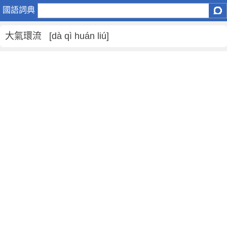
大
國語詞典
氣
環
大氣環流 [dà qì huán liú]
流
是
什
麼
意
思
,
大
氣
環
流
的
解
釋
,
大