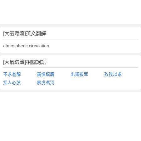
[大氣環流]英文翻譯
atmospheric circulation
[大氣環流]相關詞語
不求甚解
義憤填膺
出類拔萃
孜孜以求
扣人心弦
暴虎馮河