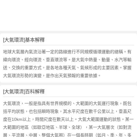
氣
環
流
的
反
義
[大氣環流]基本解釋
詞
近
地球大氣層內氣流沿著一定的路線進行不同規模循環運動的總稱。有
義
緯向環流、經向環流、垂直環流等。是大氣中熱量、動量、水汽等輸
詞
送、交換的重要方式，是各地各種天氣、氣候形成的主要因素。掌握
,
大氣環流形勢的演變，是作出天氣預報的重要依據。
大
氣
環
[大氣環流]百科解釋
流
大氣環流，一般是指具有世界規模的、大範圍的大氣運行現象，既包
的
括平均狀態，也包括瞬時現象，其水平尺度在數千公里以上，垂直尺
意
思
度在10km以上，時間尺度在數天以上。大氣大範圍運動的狀態。某一
,
大範圍的地區（如歐亞地區、半球、全球），某一大氣層次（如對流
大
層、平流層、中層、整個大氣圈）在一個長時期（如月、季、年、多