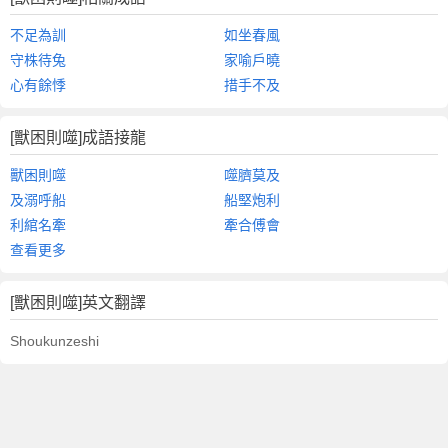
不足為訓
如坐春風
守株待兔
家喻戶曉
心有餘悸
措手不及
[獸困則噬]成語接龍
獸困則噬
噬臍莫及
及溺呼船
船堅炮利
利綰名牽
牽合傅會
查看更多
[獸困則噬]英文翻譯
Shoukunzeshi