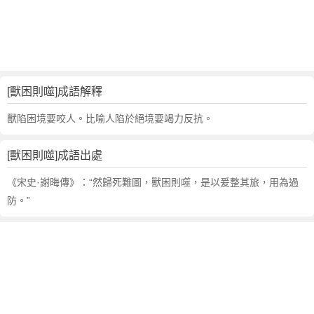
句
,
出
處
,
獸
[獸困則噬]成語解釋
困
則
獸陷困境要咬人。比喻人陷於絕境要竭力反抗。
噬
的
[獸困則噬]成語出處
意
思
《宋史·謝晦傳》：“然歸死難圖，獸困則噬，是以爰整其旅，用為過
,
防。”
成
語
故
事
,
英
文