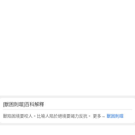
翻
譯
[獸困則噬]百科解釋
獸陷困境要咬人。比喻人陷於絕境要竭力反抗。 更多→
獸困則噬