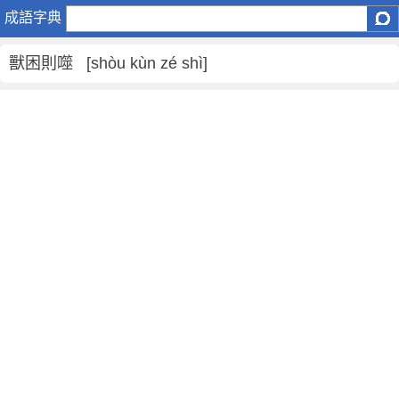
獸
成語字典
困
則
獸困則噬 [shòu kùn zé shì]
噬
是
什
麼
意
思
,
獸
困
則
噬
的
解
釋
,
造