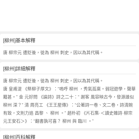
詞
近
義
詞
,
柳
[柳州]基本解釋
州
的
唐 柳宗元 遭貶後，徙為 柳州 刺史，因以為其代稱。
意
思
[柳州]詳細解釋
,
柳
唐 柳宗元 遭貶後，徙為 柳州 刺史，因以為其代稱。
州
唐 皇甫湜 《祭柳子厚文》：“嗚呼 柳州 ，秀氣孤稟。弱冠遊學，聲華
的
籍甚。” 金 元好問 《論詩》詩之二十：“ 謝客 風容映古今，發源誰似
英
柳州 深？” 清 周亮工 《王王屋傳》：“公著詩一卷、文二卷，詩清婉
文
有致，文則力追 昌黎 、 柳州 。” 趙朴初 《片石集·＜讀史雜詩·柳宗
翻
譯
元王安石＞》：“翻書孰可喜？ 柳州 與 臨川 。”
[柳州]百科解釋