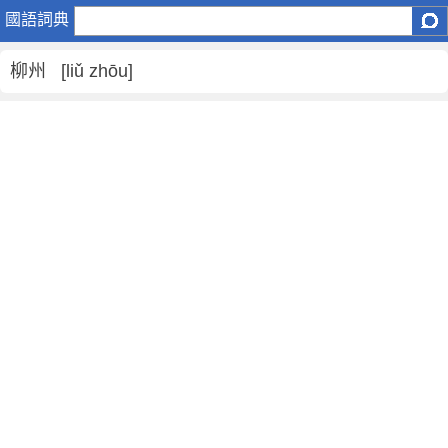
柳
國語詞典
州
是
柳州 [liǔ zhōu]
什
麼
意
思
,
柳
州
的
解
釋
,
柳
州
的
反
義