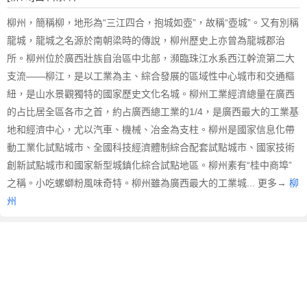
柳州，簡稱柳，地形為“三江四合，抱城如壺”，故稱“壺城”。又有別稱
龍城，龍城之名源於南朝梁時的傳說，柳州歷史上亦曾為龍城郡治
所。柳州位於廣西壯族自治區中北部，瀕臨珠江水系西江幹流第二大
支流——柳江，是以工業為主、綜合發展的區域性中心城市和交通樞
紐，是山水景觀獨特的國家歷史文化名城。柳州工業經濟總量在廣西
的占比居全區各市之首，約占廣西總工業的1/4，是廣西最大的工業基
地和經濟中心，尤以汽車、機械、冶金為支柱。柳州是國家信息化帶
動工業化試點城市、全國科技經濟體制綜合配套試點城市、國家技術
創新試點城市和國家新型城鎮化綜合試點地區。柳州素有“桂中商埠”
之稱。小吃螺螄粉風味奇特。柳州雖為廣西最大的工業城... 更多→
柳
州