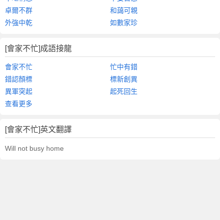
卓爾不群
和藹可親
外強中乾
如數家珍
[會家不忙]成語接龍
會家不忙
忙中有錯
錯認顏標
標新創異
異軍突起
起死回生
查看更多
[會家不忙]英文翻譯
Will not busy home