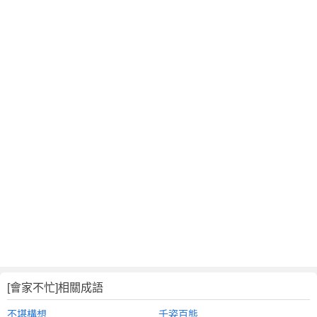
[會家不忙]相關成語
不堪構想
千姿百態