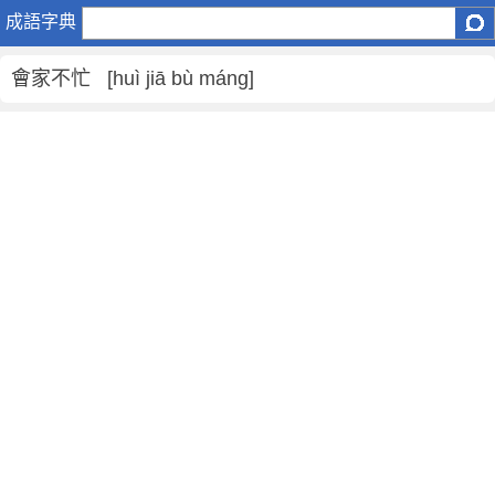
會
成語字典
家
不
會家不忙 [huì jiā bù máng]
忙
是
什
麼
意
思
,
會
家
不
忙
的
解
釋
,
造