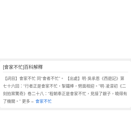
翻
譯
[會家不忙]百科解釋
【詞目】會家不忙 同“會者不忙”。 【出處】明·吳承恩《西遊記》第
七十六回：“行者正是會家不忙，掣鐵棒，劈面相迎。”明·凌濛初《二
刻拍案驚奇》卷二十八：“程朝奉正是會家不忙，見接了銀子，曉得有
了機關。” 更多→
會家不忙