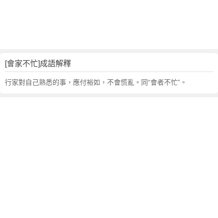
句
,
出
處
,
會
[會家不忙]成語解釋
家
不
行家對自己熟悉的事，應付裕如，不會慌亂。同“會者不忙”。
忙
的
意
思
,
成
語
故
事
,
英
文