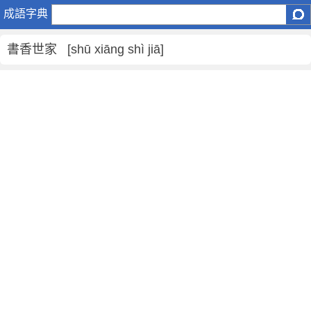
書
成語字典
香
世
書香世家 [shū xiāng shì jiā]
家
是
什
麼
意
思
,
書
香
世
家
的
解
釋
,
造