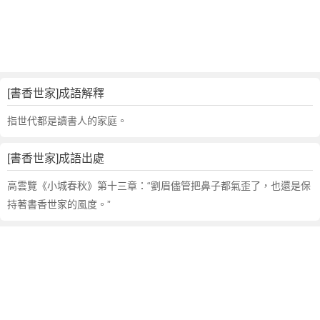
句
,
出
處
,
書
[書香世家]成語解釋
香
世
指世代都是讀書人的家庭。
家
的
[書香世家]成語出處
意
思
高雲覽《小城春秋》第十三章：“劉眉儘管把鼻子都氣歪了，也還是保
,
持著書香世家的風度。”
成
語
故
事
,
英
文