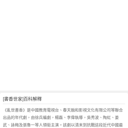
翻
譯
[書香世家]百科解釋
《亂世書香》是中國教育電視台、春天融和影視文化有限公司等聯合
出品的年代劇，由徐兵編劇，楊磊、李偉執導，吳秀波、陶虹、姜
武、詠梅及張魯一等人領銜主演。該劇以清末到抗戰這段近代中國最