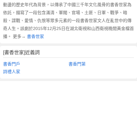
動盪的歷史年代為背景，以傳承了中國三千年文化風骨的書香世家為
依託，描寫了一段包含滿清、軍閥、官場、土匪、日軍、戰爭、暗
殺、諜戰、愛情、仇恨等眾多元素的一段書香世家文人在亂世中的傳
奇人生。該劇於2015年12月25日在湖北衛視和山西衛視晚間黃金檔首
播。 更多→
書香世家
[書香世家]近義詞
書香門戶
書香門第
詩禮人家