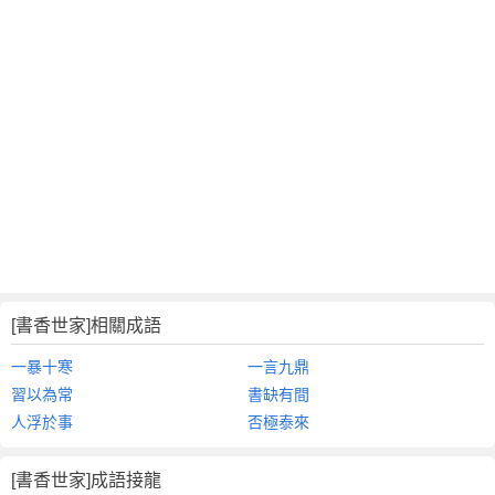
[書香世家]相關成語
一暴十寒
一言九鼎
習以為常
書缺有間
人浮於事
否極泰來
[書香世家]成語接龍