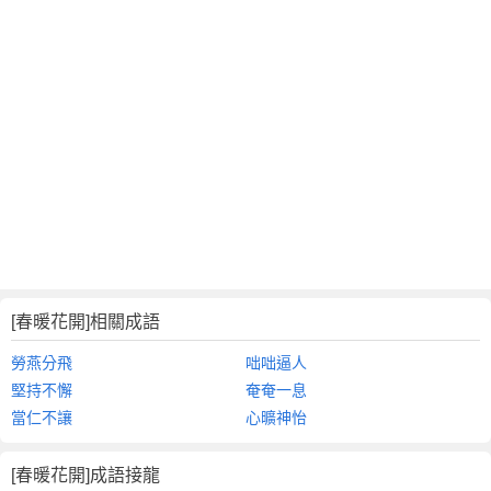
[春暖花開]相關成語
勞燕分飛
咄咄逼人
堅持不懈
奄奄一息
當仁不讓
心曠神怡
[春暖花開]成語接龍