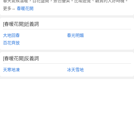
春天氣候溫暖，百花盛開，景色優美。比喻遊覽、觀賞的大好時機。
更多→
春暖花開
[春暖花開]近義詞
大地回春
春光明媚
百花齊放
[春暖花開]反義詞
天寒地凍
冰天雪地