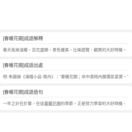
句
,
出
處
,
春
[春暖花開]成語解釋
暖
花
春天氣候溫暖，百花盛開，景色優美。比喻遊覽、觀賞的大好時機。
開
的
[春暖花開]成語出處
意
思
明·朱國禎《涌幢小品·南內》：“春暖花開；命中貴陪內閣儒臣宴賞。”
,
成
[春暖花開]成語造句
語
故
一年之計在於春，在這
春暖花開
的季節，正是努力學習的大好時機，
事
,
英
文