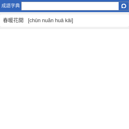
春
成語字典
暖
花
春暖花開 [chūn nuǎn huā kāi]
開
是
什
麼
意
思
,
春
暖
花
開
的
解
釋
,
造