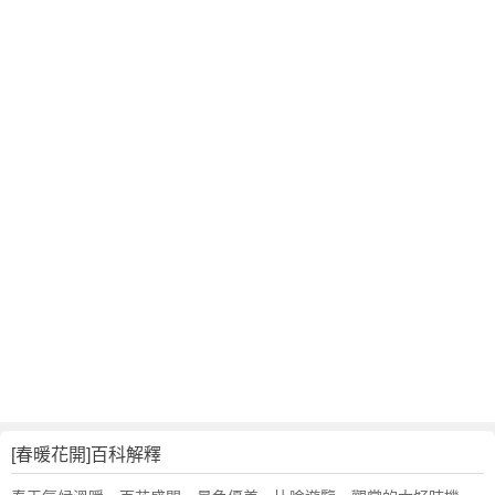
翻
譯
[春暖花開]百科解釋