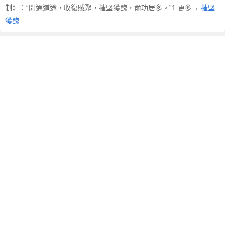
制》：“開通道途，收復賊聚，摧堅獲醜，爾功居多。”1 更多→
摧堅
獲醜