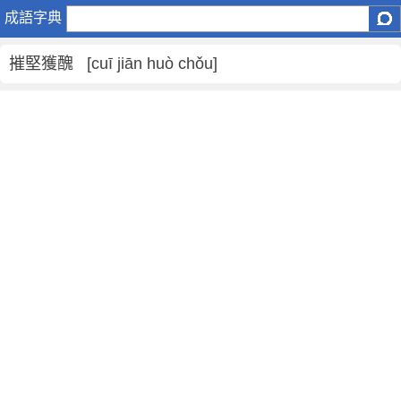
摧
成語字典
堅
獲
摧堅獲醜 [cuī jiān huò chǒu]
醜
是
什
麼
意
思
,
摧
堅
獲
醜
的
解
釋
,
造