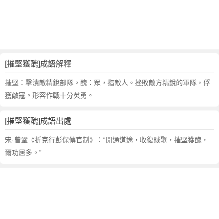
句
,
出
處
,
摧
[摧堅獲醜]成語解釋
堅
獲
摧堅：擊潰敵精銳部隊。醜：眾，指敵人。挫敗敵方精銳的軍隊，俘
醜
獲敵寇。形容作戰十分英勇。
的
意
[摧堅獲醜]成語出處
思
,
宋·曾鞏《折克行彭保傳官制》：“開通道途，收復賊聚，摧堅獲醜，
成
爾功居多。”
語
故
事
,
英
文