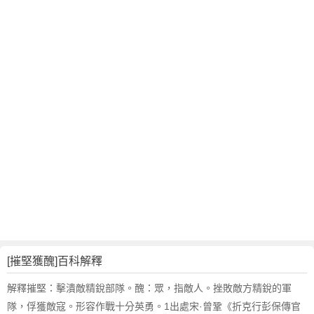
翻
譯
[摧堅獲醜]百科解釋
解釋摧堅：擊潰敵精銳部隊。醜：眾，指敵人。挫敗敵方精銳的軍
隊，俘獲敵寇。形容作戰十分英勇。1出處宋·曾鞏《折克行彭保傳官