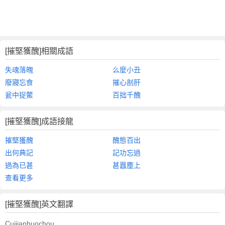
[摧堅獲醜]相關成語
失魂落魄
么麼小丑
廢寢忘食
摧心剖肝
瓮中捉鱉
百拙千醜
[摧堅獲醜]成語接龍
摧堅獲醜
醜態百出
出何典記
記功忘過
過為已甚
甚囂塵上
查看更多
[摧堅獲醜]英文翻譯
Cuijianhuochou