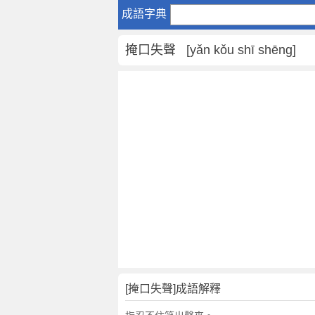
掩
成語字典
口
失
掩口失聲 [yǎn kǒu shī shēng]
聲
是
什
麼
意
思
,
掩
口
失
聲
的
解
釋
,
[掩口失聲]成語解釋
造