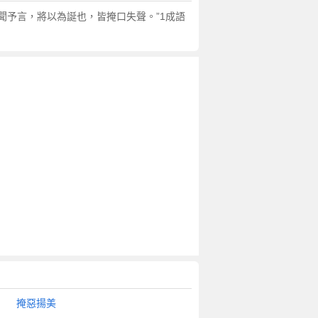
：“眾聞予言，將以為誕也，皆掩口失聲。”1成語
掩惡揚美