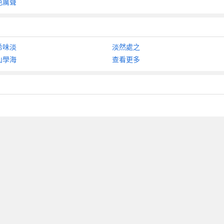
色厲聲
希味淡
淡然處之
山學海
查看更多