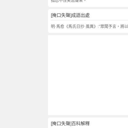
句
指忍不住笑出聲來。
,
出
[掩口失聲]成語出處
處
,
明·馬愈《馬氏日抄·風異》:“眾聞予言，將
掩
口
失
聲
的
意
思
,
成
語
故
事
,
英
[掩口失聲]百科解釋
文