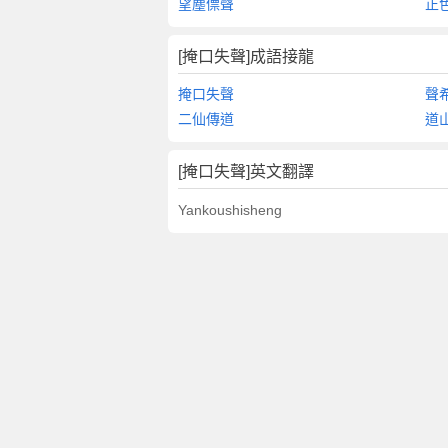
望塵僄聲
正
[掩口失聲]成語接龍
掩口失聲
聲
二仙傳道
道
[掩口失聲]英文翻譯
Yankoushisheng