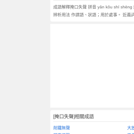
翻
成語解釋掩口失聲 拼音 yǎn kǒu shī
譯
辨析用法 作謂語、狀語；用於處事。 近義詞
[掩口失聲]相關成語
削鐵無聲
大