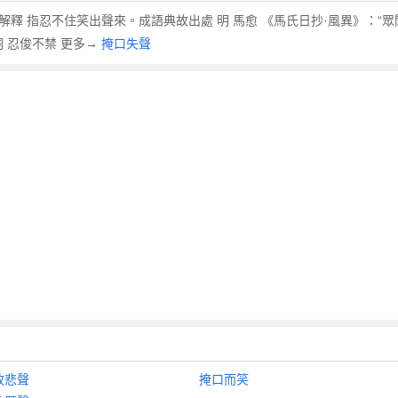
 shēng 解釋 指忍不住笑出聲來。成語典故出處 明 馬愈 《馬氏日抄·風異》
 忍俊不禁 更多→
掩口失聲
放悲聲
掩口而笑